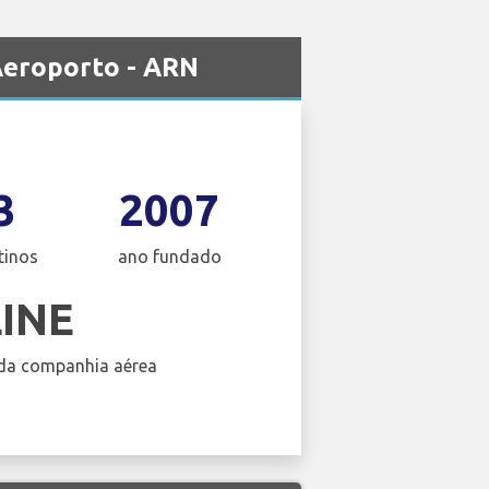
Aeroporto - ARN
3
2007
tinos
ano fundado
LINE
da companhia aérea