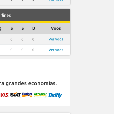
rlines
Q
S
S
D
Voos
0
0
0
0
Ver voos
0
0
0
0
Ver voos
a grandes economias.