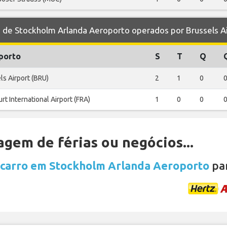
e Stockholm Arlanda Aeroporto operados por Brussels Ai
porto
S
T
Q
ls Airport (BRU)
2
1
0
rt International Airport (FRA)
1
0
0
gem de férias ou negócios...
 carro em Stockholm Arlanda Aeroporto
par