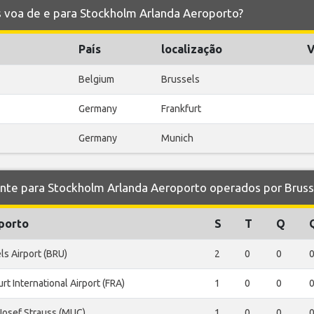
nes voa de e para Stockholm Arlanda Aeroporto?
País
localização
V
Belgium
Brussels
Germany
Frankfurt
Germany
Munich
 para Stockholm Arlanda Aeroporto operados por Brussel
porto
S
T
Q
ls Airport (BRU)
2
0
0
rt International Airport (FRA)
1
0
0
Josef Strauss (MUC)
1
0
0