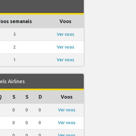
oos semanais
Voos
5
Ver voos
2
Ver voos
1
Ver voos
s Airlines
Q
S
S
D
Voos
0
0
0
0
Ver voos
0
0
0
0
Ver voos
0
0
0
0
Ver voos