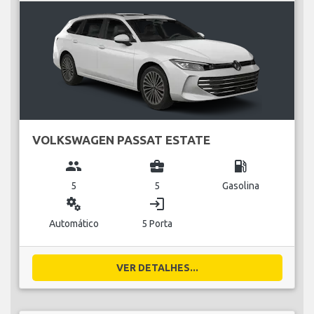
VOLKSWAGEN PASSAT ESTATE
group
business_center
local_gas_station
5
5
Gasolina
miscellaneous_services
login
Automático
5 Porta
VER DETALHES...