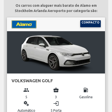
Os carros com aluguer mais barato de Alamo em
Stockholm Arlanda Aeroporto por categoria são:
COMPACTO
VOLKSWAGEN GOLF
group
business_center
local_gas_station
5
3
Gasolina
miscellaneous_services
login
Automático
5 Porta