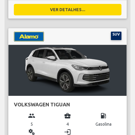
VER DETALHES...
SUV
VOLKSWAGEN TIGUAN
group
business_center
local_gas_station
5
4
Gasolina
miscellaneous_services
login