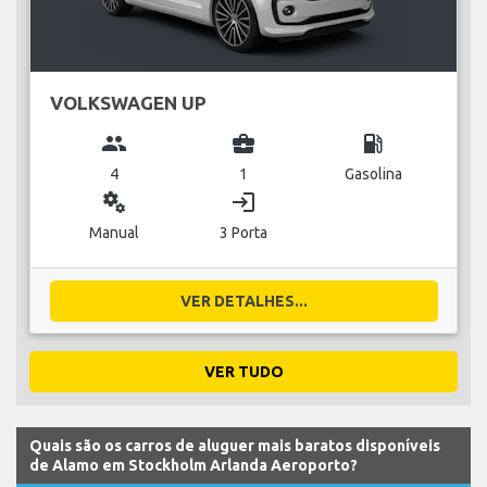
VOLKSWAGEN UP
group
business_center
local_gas_station
4
1
Gasolina
miscellaneous_services
login
Manual
3 Porta
VER DETALHES...
VER TUDO
Quais são os carros de aluguer mais baratos disponíveis
de Alamo em Stockholm Arlanda Aeroporto?