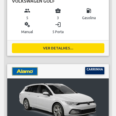
VOLKSWAGEN GOLF
group
business_center
local_gas_station
5
3
Gasolina
miscellaneous_services
login
Manual
5 Porta
VER DETALHES...
CARRINHA