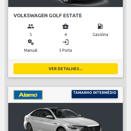
VOLKSWAGEN GOLF ESTATE
group
business_center
local_gas_station
5
4
Gasolina
miscellaneous_services
login
Manual
5 Porta
VER DETALHES...
TAMANHO INTERMÉDIO