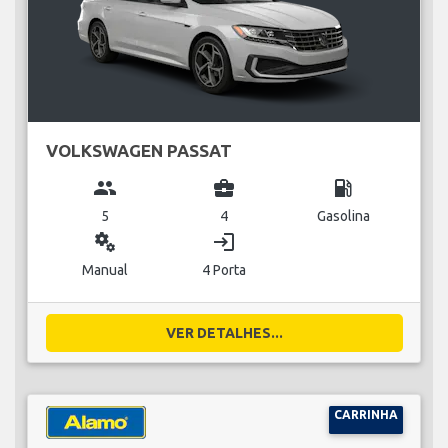
VOLKSWAGEN PASSAT
group
business_center
local_gas_station
5
4
Gasolina
miscellaneous_services
login
Manual
4 Porta
VER DETALHES...
CARRINHA