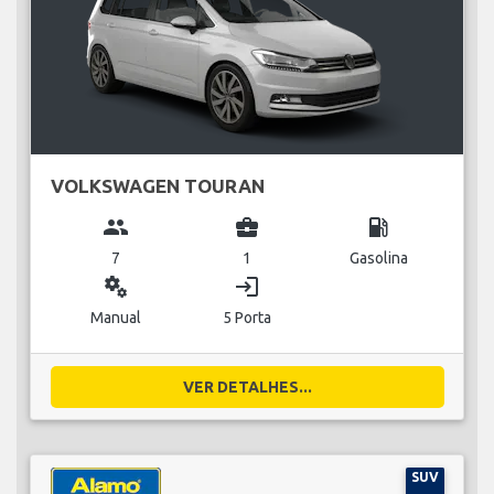
VOLKSWAGEN TOURAN
group
business_center
local_gas_station
7
1
Gasolina
miscellaneous_services
login
Manual
5 Porta
VER DETALHES...
SUV