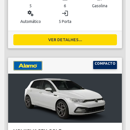
5
6
Gasolina
miscellaneous_services
login
Automático
5 Porta
VER DETALHES...
COMPACTO