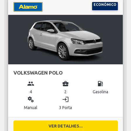
ECONÓMICO
VOLKSWAGEN POLO
group
business_center
local_gas_station
4
2
Gasolina
miscellaneous_services
login
Manual
3 Porta
VER DETALHES...