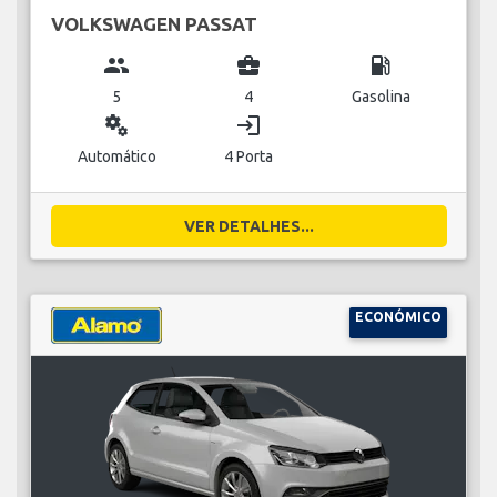
VOLKSWAGEN PASSAT
group
business_center
local_gas_station
5
4
Gasolina
miscellaneous_services
login
Automático
4 Porta
VER DETALHES...
ECONÓMICO