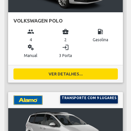
VOLKSWAGEN POLO
group
business_center
local_gas_station
4
2
Gasolina
miscellaneous_services
login
Manual
3 Porta
VER DETALHES...
TRANSPORTE COM 9 LUGARES