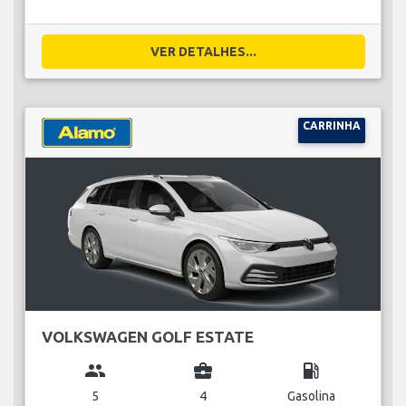
VER DETALHES...
CARRINHA
VOLKSWAGEN GOLF ESTATE
group
business_center
local_gas_station
5
4
Gasolina