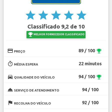
star
star
star
star
star
Classificado 9,2 de 10
emoji_events
MELHOR FORNECEDOR CLASSIFICADO
credit_card
89 / 100
emoji_events
PREÇO
timer
22 minutos
MÉDIA ESPERA
directions_car
94 / 100
emoji_events
QUALIDADE DO VEÍCULO
room_service
94 / 100
SERVIÇO DE ATENDIMENTO
flag
92 / 100
RECOLHA DO VEÍCULO