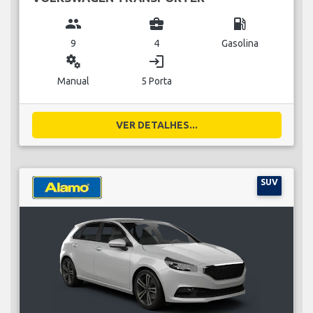
group
business_center
local_gas_station
9
4
Gasolina
miscellaneous_services
login
Manual
5 Porta
VER DETALHES...
SUV