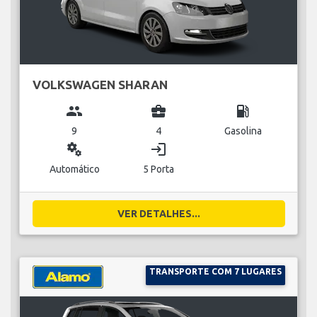
VOLKSWAGEN SHARAN
group
business_center
local_gas_station
9
4
Gasolina
miscellaneous_services
login
Automático
5 Porta
VER DETALHES...
TRANSPORTE COM 7 LUGARES