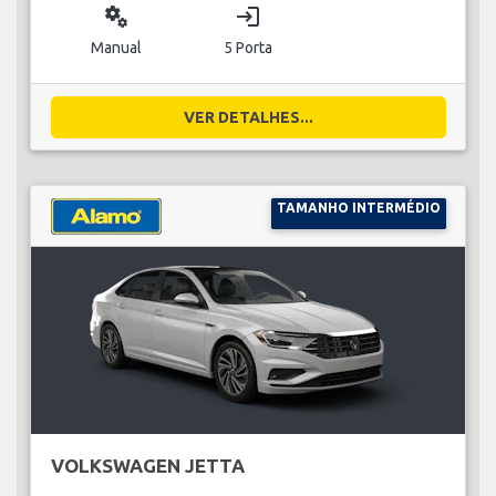
miscellaneous_services
login
Manual
5 Porta
VER DETALHES...
TAMANHO INTERMÉDIO
VOLKSWAGEN JETTA