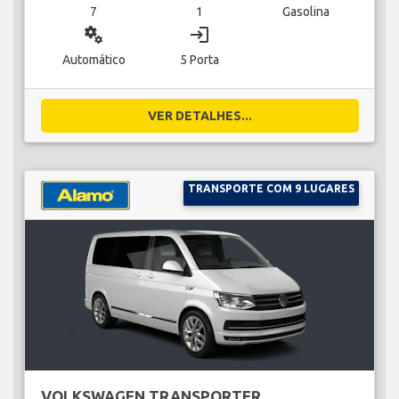
7
1
Gasolina
miscellaneous_services
login
Automático
5 Porta
VER DETALHES...
TRANSPORTE COM 9 LUGARES
VOLKSWAGEN TRANSPORTER