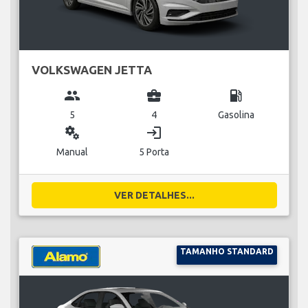
VOLKSWAGEN JETTA
group
business_center
local_gas_station
5
4
Gasolina
miscellaneous_services
login
Manual
5 Porta
VER DETALHES...
TAMANHO STANDARD