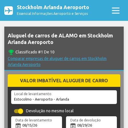
Stockholm Arlanda Aeroporto
Essencial Informações Aeroporto e Serviços
Aluguel de carros de ALAMO em Stockholm
Arlanda Aeroporto
emoji_events
Classificado #1 De 10
Comparar empresas de aluguer de carros em Stockholm
Arlanda Aeroporto
VALOR IMBATÍVEL ALUGUER DE CARRO
Local de levantamento
Devolução no mesmo local
Data de levantamento
Data de devolução