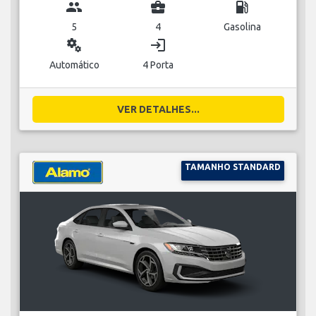
group
business_center
local_gas_station
5
4
Gasolina
miscellaneous_services
login
Automático
4 Porta
VER DETALHES...
TAMANHO STANDARD