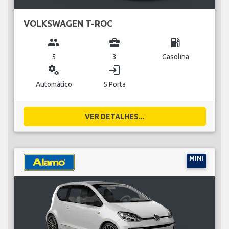
VOLKSWAGEN T-ROC
group
business_center
local_gas_station
5
3
Gasolina
miscellaneous_services
login
Automático
5 Porta
VER DETALHES...
MINI