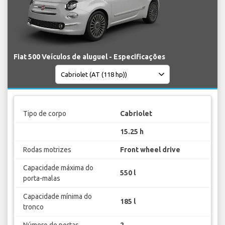
Fiat 500 Veículos de aluguel - Especificações
Tipo de corpo
Cabriolet
15.25 h
Rodas motrizes
Front wheel drive
Capacidade máxima do
550 l
porta-malas
Capacidade mínima do
185 l
tronco
Número de portas
2