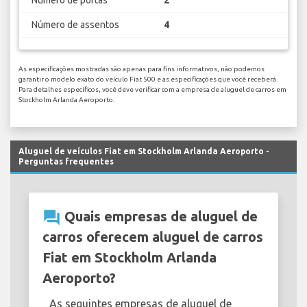
Número de assentos
4
As especificações mostradas são apenas para fins informativos, não podemos
garantir o modelo exato do veículo Fiat 500 e as especificações que você receberá.
Para detalhes específicos, você deve verificar com a empresa de aluguel de carros em
Stockholm Arlanda Aeroporto.
Aluguel de veículos Fiat em Stockholm Arlanda Aeroporto -
Perguntas frequentes
question_answer
Quais empresas de aluguel de
carros oferecem aluguel de carros
Fiat em Stockholm Arlanda
Aeroporto?
As seguintes empresas de aluguel de