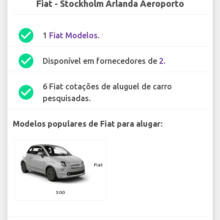
Fiat - Stockholm Arlanda Aeroporto
check_circle
1
Fiat Modelos
.
check_circle
Disponível em fornecedores de
2
.
6 Fiat cotações de aluguel de carro
check_circle
pesquisadas.
Modelos populares de Fiat para alugar:
Fiat
500