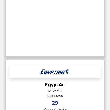
EgyptAir
IATA: MS
ICAO: MSR
29
Voos semanais