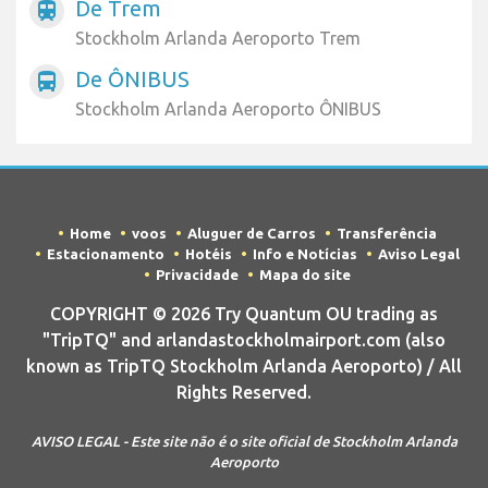
De Trem
train
Stockholm Arlanda Aeroporto Trem
De ÔNIBUS
directions_bus
Stockholm Arlanda Aeroporto ÔNIBUS
Home
voos
Aluguer de Carros
Transferência
Estacionamento
Hotéis
Info e Notícias
Aviso Legal
Privacidade
Mapa do site
COPYRIGHT © 2026 Try Quantum OU trading as
"TripTQ" and arlandastockholmairport.com (also
known as TripTQ Stockholm Arlanda Aeroporto) / All
Rights Reserved.
AVISO LEGAL - Este site não é o site oficial de Stockholm Arlanda
Aeroporto