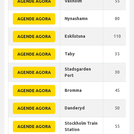
Vaxholm
55
AGENDE AGORA
Nynashamn
80
AGENDE AGORA
Eskilstuna
110
AGENDE AGORA
Taby
35
AGENDE AGORA
Stadsgarden
30
AGENDE AGORA
Port
Bromma
45
AGENDE AGORA
Danderyd
50
AGENDE AGORA
Stockholm Train
55
AGENDE AGORA
Station