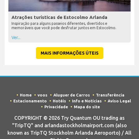
Atrações turísticas de Estocolmo Arlanda
Inspiração para alguns passeios diferentes, divertidos e
memoráveis que você pode desfrutar juntos em Estocolmo.
Ver...
MAIS INFORMAÇÕES ÚTEIS
Home
voos
Aluguer de Carros
Transferência
Estacionamento
Hotéis
Info e Notícias
Aviso Legal
Privacidade
Mapa do site
COPYRIGHT © 2026 Try Quantum OU trading as
"TripTQ" and arlandastockholmairport.com (also
known as TripTQ Stockholm Arlanda Aeroporto) / All