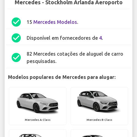
Mercedes - Stockholm Arlanda Aeroporto
check_circle
15
Mercedes Modelos
.
check_circle
Disponível em fornecedores de
4
.
82 Mercedes cotações de aluguel de carro
check_circle
pesquisadas.
Modelos populares de Mercedes para alugar:
Mercedes A Class
Mercedes B Class