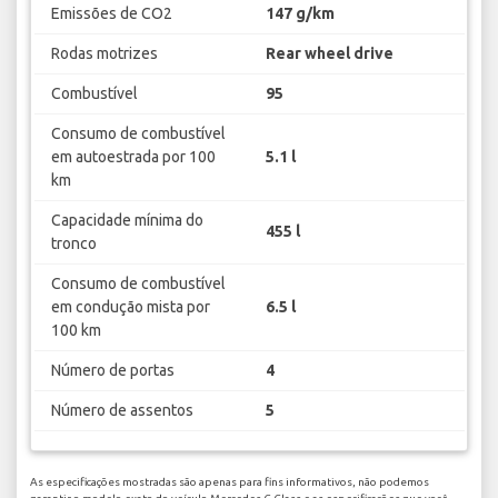
Emissões de CO2
147 g/km
Rodas motrizes
Rear wheel drive
Combustível
95
Consumo de combustível
em autoestrada por 100
5.1 l
km
Capacidade mínima do
455 l
tronco
Consumo de combustível
em condução mista por
6.5 l
100 km
Número de portas
4
Número de assentos
5
As especificações mostradas são apenas para fins informativos, não podemos