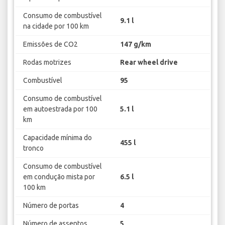
Consumo de combustível
9.1 l
na cidade por 100 km
Emissões de CO2
147 g/km
Rodas motrizes
Rear wheel drive
Combustível
95
Consumo de combustível
em autoestrada por 100
5.1 l
km
Capacidade mínima do
455 l
tronco
Consumo de combustível
em condução mista por
6.5 l
100 km
Número de portas
4
Número de assentos
5