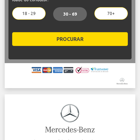
18 - 29
70+
30 - 69
PROCURAR