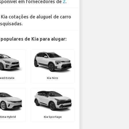
sponível em fornecedores de
2
.
 Kia cotações de aluguel de carro
squisadas.
populares de Kia para alugar:
eed Estate
Kia Niro
tima Hybrid
Kia Sportage