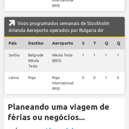
(RIX)
Voos programados semanais de Stockholm
Arlanda Aeroporto operados por Bulgaria Air
País
Destino
Aeroporto
S
T
Q
Q
Serbia
Belgrade
Nikola Tesla
1
1
1
1
Nikola
(BEG)
Tesla
Latvia
Riga
Riga
0
0
1
0
International
(RIX)
Planeando uma viagem de
férias ou negócios...