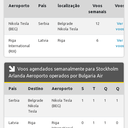
Aeroporto
País
localização
Voos
Voos
semanais
Nikola Tesla
Serbia
Belgrade
12
Ver
(BEG)
Nikola Tesla
voos
Riga
Latvia
Riga
6
Ver
International
voos
(RIX)
Voos agendados semanalmente para Stockholm
Arlanda Aeroporto operados por Bulgaria Air
País
Destino
Aeroporto
S
T
Q
Q
Serbia
Belgrade
Nikola Tesla
1
1
1
1
Nikola
(BEG)
Tesla
Latvia
Riga
Riga
0
1
1
0
International