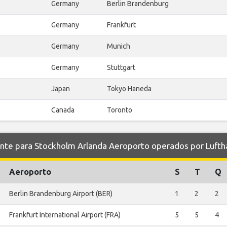
Germany
Berlin Brandenburg
Germany
Frankfurt
Germany
Munich
Germany
Stuttgart
Japan
Tokyo Haneda
Canada
Toronto
e para Stockholm Arlanda Aeroporto operados por Lufth
Aeroporto
S
T
Q
Berlin Brandenburg Airport (BER)
1
2
2
Frankfurt International Airport (FRA)
5
5
4