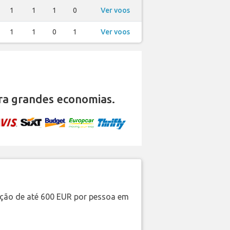
1
1
1
0
Ver voos
1
1
0
1
Ver voos
a grandes economias.
ação de até 600 EUR por pessoa em