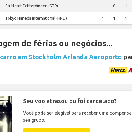
Stuttgart Echterdingen (STR)
1
0
1
Tokyo Haneda International (HND)
1
1
1
gem de férias ou negócios...
 carro em Stockholm Arlanda Aeroporto
par
Seu voo atrasou ou foi cancelado?
Você pode ser elegível para receber uma compens
seu grupo.