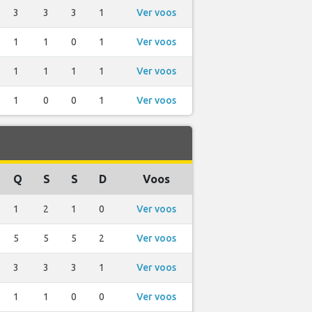
3
3
3
1
Ver voos
1
1
0
1
Ver voos
1
1
1
1
Ver voos
1
0
0
1
Ver voos
Q
S
S
D
Voos
1
2
1
0
Ver voos
5
5
5
2
Ver voos
3
3
3
1
Ver voos
1
1
0
0
Ver voos