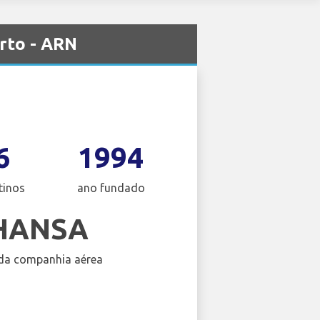
rto - ARN
6
1994
tinos
ano fundado
HANSA
da companhia aérea