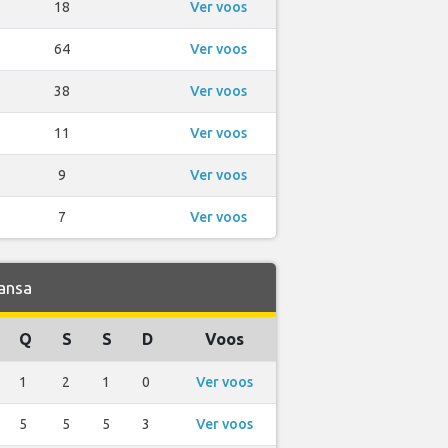
18
Ver voos
64
Ver voos
38
Ver voos
11
Ver voos
9
Ver voos
7
Ver voos
ansa
Q
S
S
D
Voos
1
2
1
0
Ver voos
5
5
5
3
Ver voos