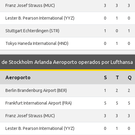
Franz Josef Strauss (MUC)
3
3
3
Lester B. Pearson International (YYZ)
0
1
0
Stuttgart Echterdingen (STR)
1
0
1
Tokyo Haneda International (HND)
0
1
0
de Stockholm Arlanda Aeroporto operados por Lufthansa
Aeroporto
S
T
Q
Berlin Brandenburg Airport (BER)
1
2
2
Frankfurt International Airport (FRA)
5
5
5
Franz Josef Strauss (MUC)
3
3
3
Lester B. Pearson International (YYZ)
0
1
0