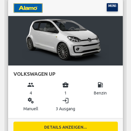
MINI
VOLKSWAGEN UP
group
business_center
local_gas_station
4
1
Benzin
miscellaneous_services
login
Manuell
3 Ausgang
DETAILS ANZEIGEN...