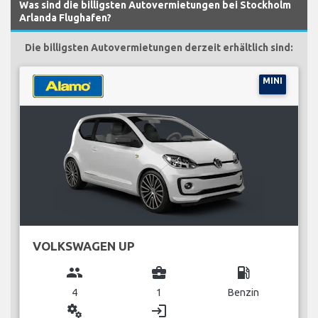
Was sind die billigsten Autovermietungen bei Stockholm
Arlanda Flughafen?
Die billigsten Autovermietungen derzeit erhältlich sind:
MINI
VOLKSWAGEN UP
group
business_center
local_gas_station
4
1
Benzin
miscellaneous_services
login