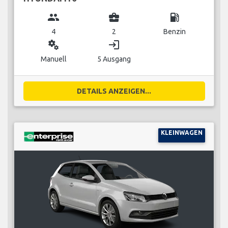
group
business_center
local_gas_station
4
2
Benzin
miscellaneous_services
login
Manuell
5 Ausgang
DETAILS ANZEIGEN...
KLEINWAGEN