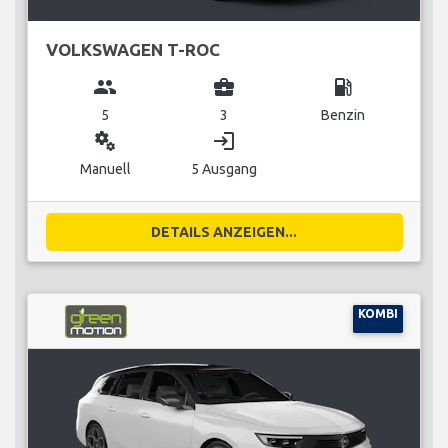
VOLKSWAGEN T-ROC
group
business_center
local_gas_station
5
3
Benzin
miscellaneous_services
login
Manuell
5 Ausgang
DETAILS ANZEIGEN...
KOMBI