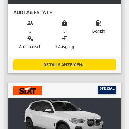
AUDI A6 ESTATE
group
business_center
local_gas_station
5
5
Benzin
miscellaneous_services
login
Automatisch
5 Ausgang
DETAILS ANZEIGEN...
SPEZIAL