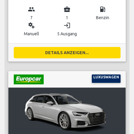
group
business_center
local_gas_station
7
1
Benzin
miscellaneous_services
login
Manuell
5 Ausgang
DETAILS ANZEIGEN...
LUXUSWAGEN