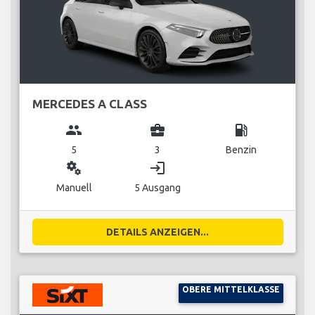
MERCEDES A CLASS
group
business_center
local_gas_station
5
3
Benzin
miscellaneous_services
login
Manuell
5 Ausgang
DETAILS ANZEIGEN...
OBERE MITTELKLASSE