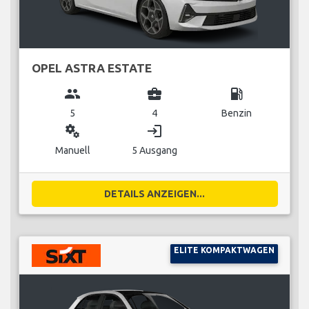
OPEL ASTRA ESTATE
group
business_center
local_gas_station
5
4
Benzin
miscellaneous_services
login
Manuell
5 Ausgang
DETAILS ANZEIGEN...
ELITE KOMPAKTWAGEN