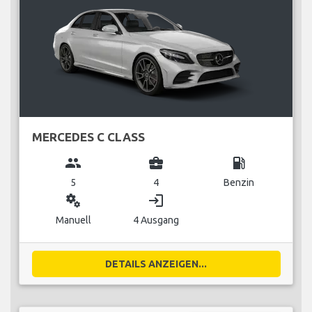
MERCEDES C CLASS
group
business_center
local_gas_station
5
4
Benzin
miscellaneous_services
login
Manuell
4 Ausgang
DETAILS ANZEIGEN...