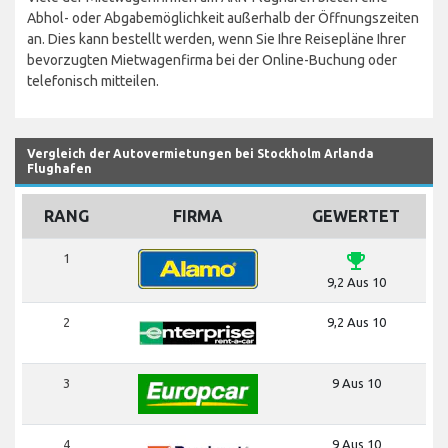
Abhol- oder Abgabemöglichkeit außerhalb der Öffnungszeiten
an. Dies kann bestellt werden, wenn Sie Ihre Reisepläne Ihrer
bevorzugten Mietwagenfirma bei der Online-Buchung oder
telefonisch mitteilen.
Vergleich der Autovermietungen bei Stockholm Arlanda
Flughafen
RANG
FIRMA
GEWERTET
emoji_events
1
9,2 Aus 10
2
9,2 Aus 10
3
9 Aus 10
4
9 Aus 10