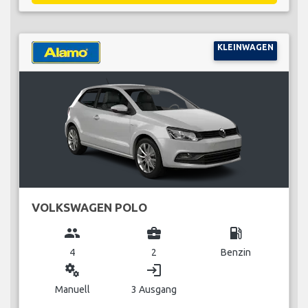
KLEINWAGEN
VOLKSWAGEN POLO
group
business_center
local_gas_station
4
2
Benzin
miscellaneous_services
login
Manuell
3 Ausgang