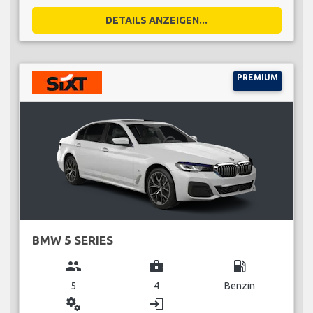
DETAILS ANZEIGEN...
PREMIUM
BMW 5 SERIES
group
business_center
local_gas_station
5
4
Benzin
miscellaneous_services
login