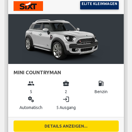
ELITE KLEINWAGEN
MINI COUNTRYMAN
group
business_center
local_gas_station
5
2
Benzin
miscellaneous_services
login
Automatisch
5 Ausgang
DETAILS ANZEIGEN...