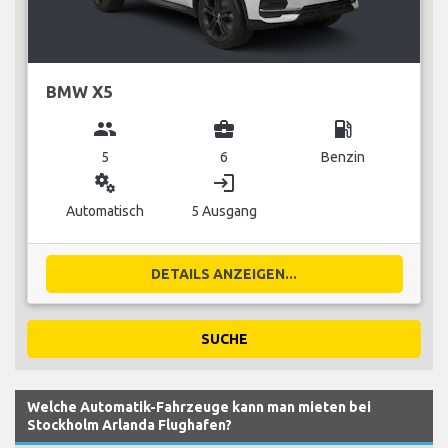
BMW X5
group
business_center
local_gas_station
5
6
Benzin
miscellaneous_services
login
Automatisch
5 Ausgang
DETAILS ANZEIGEN...
SUCHE
Welche Automatik-Fahrzeuge kann man mieten bei
Stockholm Arlanda Flughafen?