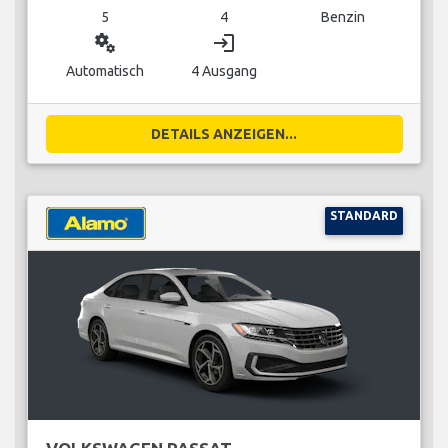
5
4
Benzin
miscellaneous_services
login
Automatisch
4 Ausgang
DETAILS ANZEIGEN...
STANDARD