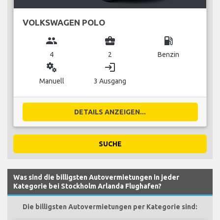
VOLKSWAGEN POLO
group
business_center
local_gas_station
4
2
Benzin
miscellaneous_services
login
Manuell
3 Ausgang
DETAILS ANZEIGEN...
SUCHE
Was sind die billigsten Autovermietungen in jeder
Kategorie bei Stockholm Arlanda Flughafen?
Die billigsten Autovermietungen per Kategorie sind: