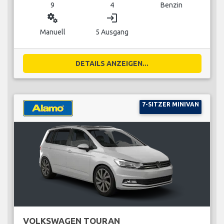
9
4
Benzin
miscellaneous_services
login
Manuell
5 Ausgang
DETAILS ANZEIGEN...
7-SITZER MINIVAN
VOLKSWAGEN TOURAN