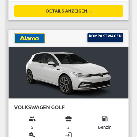
DETAILS ANZEIGEN...
KOMPAKTWAGEN
VOLKSWAGEN GOLF
group
business_center
local_gas_station
5
3
Benzin
miscellaneous_services
login