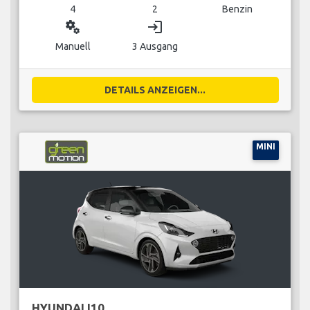
4
2
Benzin
miscellaneous_services
login
Manuell
3 Ausgang
DETAILS ANZEIGEN...
MINI
HYUNDAI I10