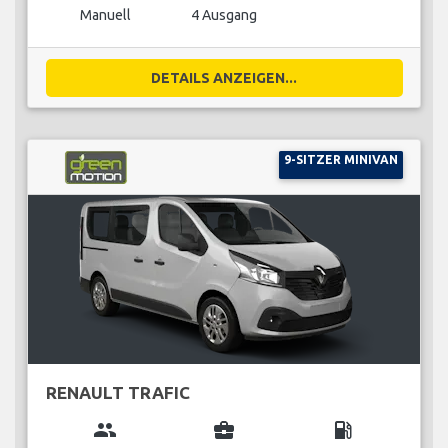
Manuell
4 Ausgang
DETAILS ANZEIGEN...
9-SITZER MINIVAN
RENAULT TRAFIC
group
business_center
local_gas_station