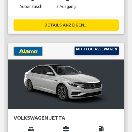
Automatisch
5 Ausgang
DETAILS ANZEIGEN...
MITTELKLASSEWAGEN
VOLKSWAGEN JETTA
group
business_center
local_gas_station