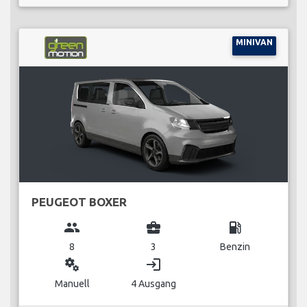
MINIVAN
PEUGEOT BOXER
group
business_center
local_gas_station
8
3
Benzin
miscellaneous_services
login
Manuell
4 Ausgang