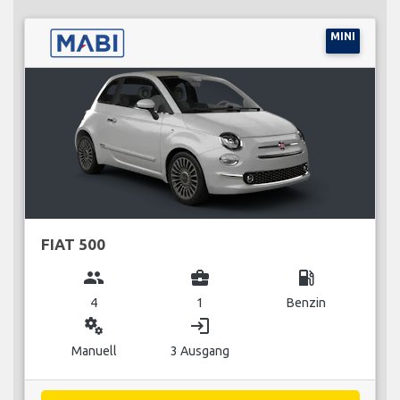
MINI
FIAT 500
group
business_center
local_gas_station
4
1
Benzin
miscellaneous_services
login
Manuell
3 Ausgang