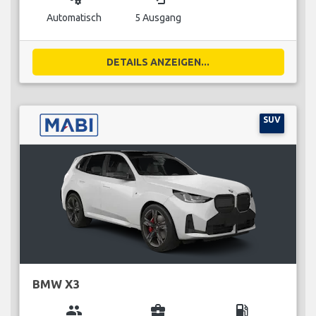
Automatisch
5 Ausgang
DETAILS ANZEIGEN...
SUV
BMW X3
group
business_center
local_gas_station