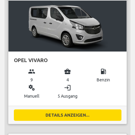
OPEL VIVARO
group
business_center
local_gas_station
9
4
Benzin
miscellaneous_services
login
Manuell
5 Ausgang
DETAILS ANZEIGEN...