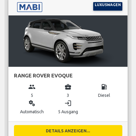
LUXUSWAGEN
RANGE ROVER EVOQUE
group
business_center
local_gas_station
5
3
Diesel
miscellaneous_services
login
Automatisch
5 Ausgang
DETAILS ANZEIGEN...