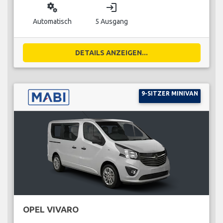
miscellaneous_services
login
Automatisch
5 Ausgang
DETAILS ANZEIGEN...
9-SITZER MINIVAN
OPEL VIVARO