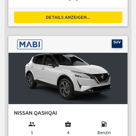
DETAILS ANZEIGEN...
SUV
NISSAN QASHQAI
group
business_center
local_gas_station
5
4
Benzin