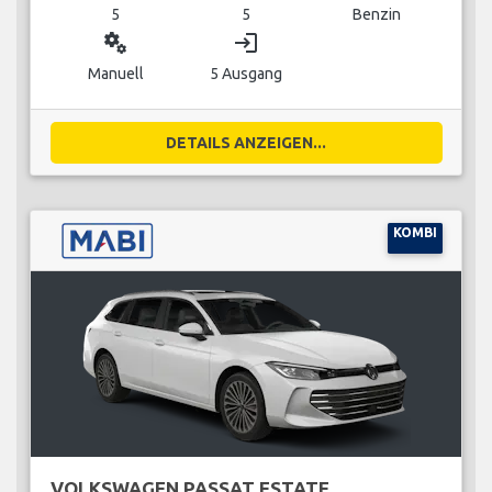
5
5
Benzin
miscellaneous_services
login
Manuell
5 Ausgang
DETAILS ANZEIGEN...
KOMBI
VOLKSWAGEN PASSAT ESTATE