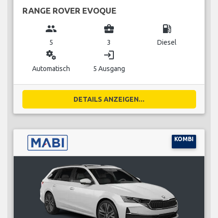
RANGE ROVER EVOQUE
group
business_center
local_gas_station
5
3
Diesel
miscellaneous_services
login
Automatisch
5 Ausgang
DETAILS ANZEIGEN...
KOMBI