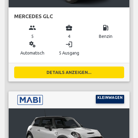
MERCEDES GLC
group
business_center
local_gas_station
5
4
Benzin
miscellaneous_services
login
Automatisch
5 Ausgang
DETAILS ANZEIGEN...
KLEINWAGEN