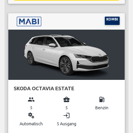
KOMBI
SKODA OCTAVIA ESTATE
group
business_center
local_gas_station
5
5
Benzin
miscellaneous_services
login
Automatisch
5 Ausgang