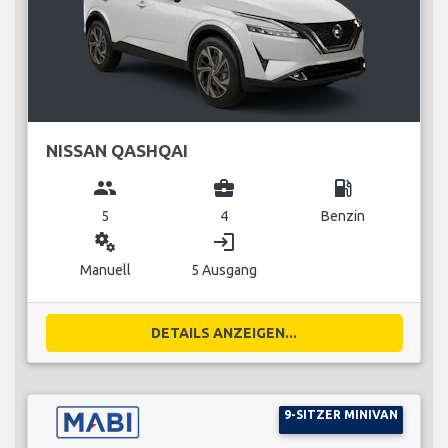
NISSAN QASHQAI
group
business_center
local_gas_station
5
4
Benzin
miscellaneous_services
login
Manuell
5 Ausgang
DETAILS ANZEIGEN...
9-SITZER MINIVAN