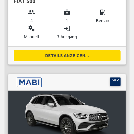
FIAT 500
group
business_center
local_gas_station
4
1
Benzin
miscellaneous_services
login
Manuell
3 Ausgang
DETAILS ANZEIGEN...
SUV