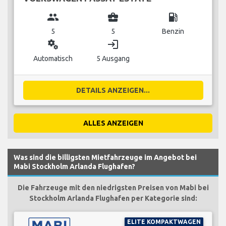
group
business_center
local_gas_station
5
5
Benzin
miscellaneous_services
login
Automatisch
5 Ausgang
DETAILS ANZEIGEN...
ALLES ANZEIGEN
Was sind die billigsten Mietfahrzeuge im Angebot bei
Mabi Stockholm Arlanda Flughafen?
Die Fahrzeuge mit den niedrigsten Preisen von Mabi bei
Stockholm Arlanda Flughafen per Kategorie sind:
ELITE KOMPAKTWAGEN