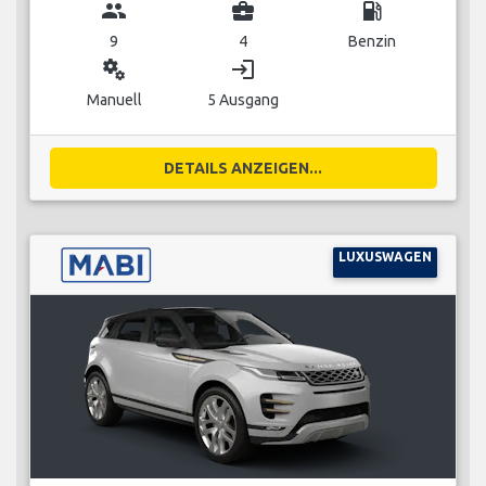
group
business_center
local_gas_station
9
4
Benzin
miscellaneous_services
login
Manuell
5 Ausgang
DETAILS ANZEIGEN...
LUXUSWAGEN