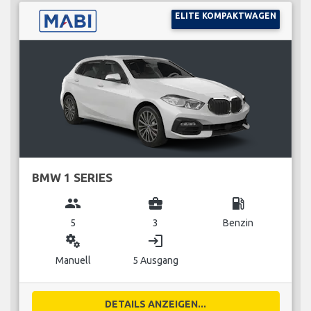
ELITE KOMPAKTWAGEN
BMW 1 SERIES
group
business_center
local_gas_station
5
3
Benzin
miscellaneous_services
login
Manuell
5 Ausgang
DETAILS ANZEIGEN...