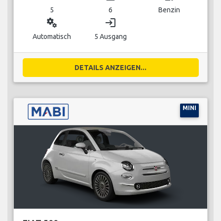
5
6
Benzin
miscellaneous_services
login
Automatisch
5 Ausgang
DETAILS ANZEIGEN...
MINI