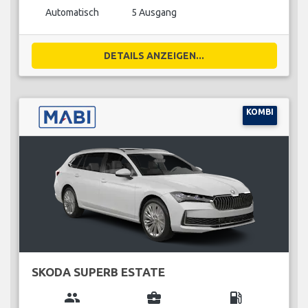
Automatisch
5 Ausgang
DETAILS ANZEIGEN...
KOMBI
SKODA SUPERB ESTATE
group
business_center
local_gas_station