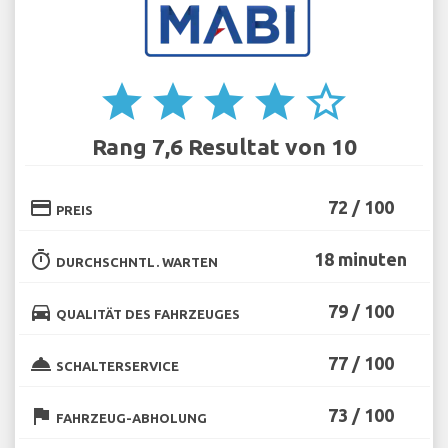
star
star
star
star
star_border
Rang 7,6 Resultat von 10
credit_card
72 / 100
PREIS
timer
18 minuten
DURCHSCHNTL. WARTEN
directions_car
79 / 100
QUALITÄT DES FAHRZEUGES
room_service
77 / 100
SCHALTERSERVICE
flag
73 / 100
FAHRZEUG-ABHOLUNG