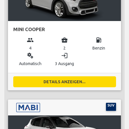
MINI COOPER
group
business_center
local_gas_station
4
2
Benzin
miscellaneous_services
login
Automatisch
3 Ausgang
DETAILS ANZEIGEN...
SUV