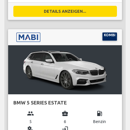
DETAILS ANZEIGEN...
KOMBI
BMW 5 SERIES ESTATE
group
business_center
local_gas_station
5
6
Benzin
miscellaneous_services
login