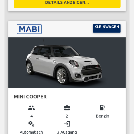
DETAILS ANZEIGEN...
KLEINWAGEN
MINI COOPER
group
business_center
local_gas_station
4
2
Benzin
miscellaneous_services
login
Automatisch
3 Ausgang