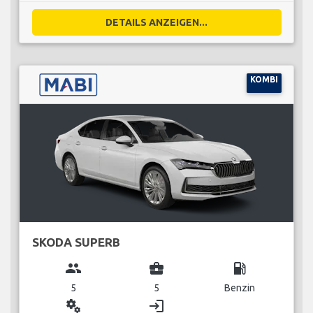
DETAILS ANZEIGEN...
KOMBI
SKODA SUPERB
group
business_center
local_gas_station
5
5
Benzin
miscellaneous_services
login