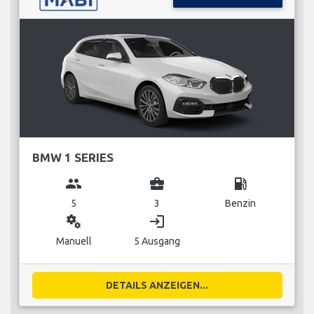
BMW 1 SERIES
group
business_center
local_gas_station
5
3
Benzin
miscellaneous_services
login
Manuell
5 Ausgang
DETAILS ANZEIGEN...