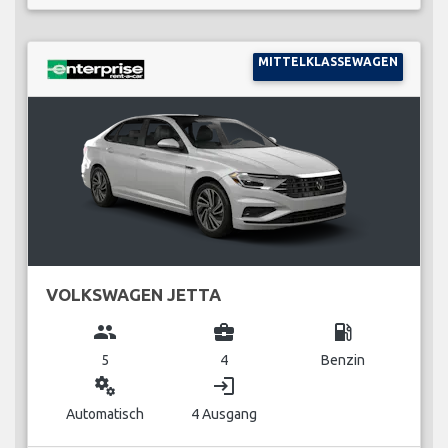
MITTELKLASSEWAGEN
VOLKSWAGEN JETTA
group
business_center
local_gas_station
5
4
Benzin
miscellaneous_services
login
Automatisch
4 Ausgang