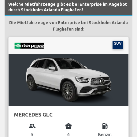
Welche Mietfahrzeuge gibt es bei Enterprise im Angebot
durch Stockholm Arlanda Flughafen?
Die Mietfahrzeuge von Enterprise bei Stockholm Arlanda
Flughafen sind:
SUV
MERCEDES GLC
group
business_center
local_gas_station
5
6
Benzin