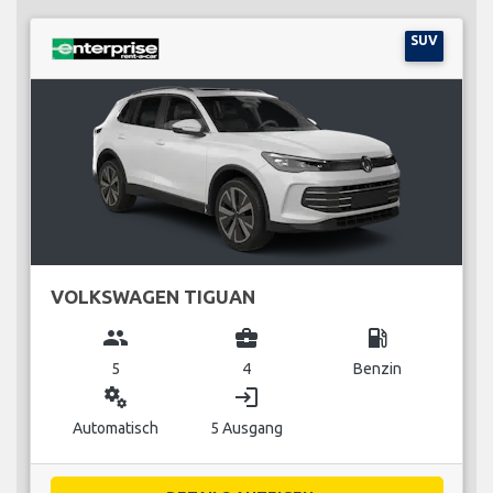
SUV
VOLKSWAGEN TIGUAN
group
business_center
local_gas_station
5
4
Benzin
miscellaneous_services
login
Automatisch
5 Ausgang