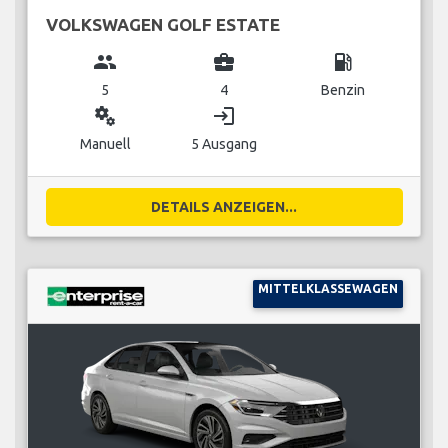
VOLKSWAGEN GOLF ESTATE
group
business_center
local_gas_station
5
4
Benzin
miscellaneous_services
login
Manuell
5 Ausgang
DETAILS ANZEIGEN...
MITTELKLASSEWAGEN