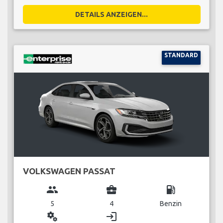
DETAILS ANZEIGEN...
STANDARD
VOLKSWAGEN PASSAT
group
business_center
local_gas_station
5
4
Benzin
miscellaneous_services
login