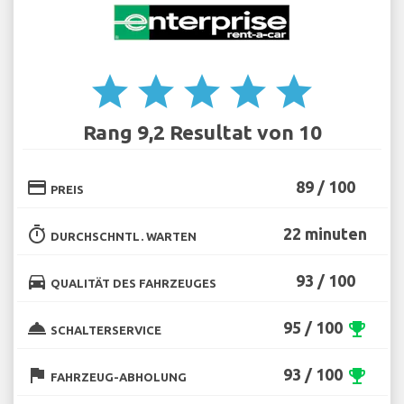
star
star
star
star
star
Rang 9,2 Resultat von 10
credit_card
89 / 100
PREIS
timer
22 minuten
DURCHSCHNTL. WARTEN
directions_car
93 / 100
QUALITÄT DES FAHRZEUGES
room_service
95 / 100
emoji_events
SCHALTERSERVICE
flag
93 / 100
emoji_events
FAHRZEUG-ABHOLUNG