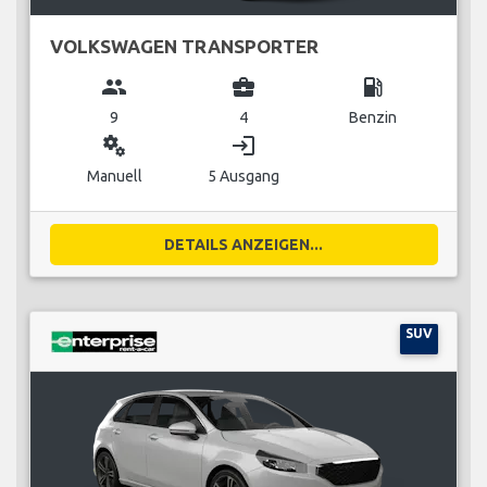
VOLKSWAGEN TRANSPORTER
group
business_center
local_gas_station
9
4
Benzin
miscellaneous_services
login
Manuell
5 Ausgang
DETAILS ANZEIGEN...
SUV