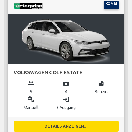
KOMBI
VOLKSWAGEN GOLF ESTATE
group
business_center
local_gas_station
5
4
Benzin
miscellaneous_services
login
Manuell
5 Ausgang
DETAILS ANZEIGEN...