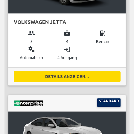
VOLKSWAGEN JETTA
group
business_center
local_gas_station
5
4
Benzin
miscellaneous_services
login
Automatisch
4 Ausgang
DETAILS ANZEIGEN...
STANDARD