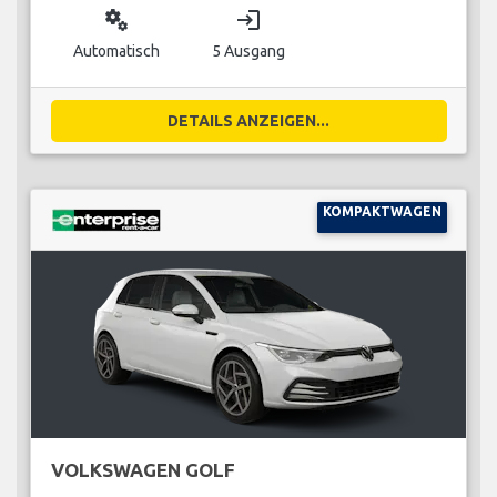
miscellaneous_services
login
Automatisch
5 Ausgang
DETAILS ANZEIGEN...
KOMPAKTWAGEN
VOLKSWAGEN GOLF