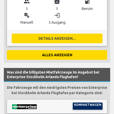
group
business_center
local_gas_station
5
3
Benzin
miscellaneous_services
login
Manuell
5 Ausgang
DETAILS ANZEIGEN...
ALLES ANZEIGEN
Was sind die billigsten Mietfahrzeuge im Angebot bei
Enterprise Stockholm Arlanda Flughafen?
Die Fahrzeuge mit den niedrigsten Preisen von Enterprise
bei Stockholm Arlanda Flughafen per Kategorie sind:
KOMPAKTWAGEN