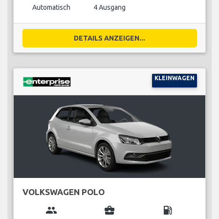
Automatisch
4 Ausgang
DETAILS ANZEIGEN...
KLEINWAGEN
VOLKSWAGEN POLO
group
business_center
local_gas_station