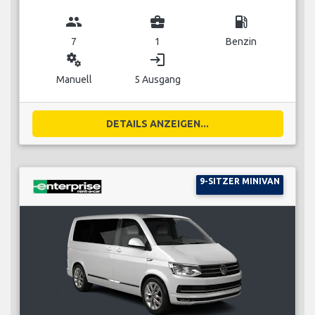
group
business_center
local_gas_station
7
1
Benzin
miscellaneous_services
login
Manuell
5 Ausgang
DETAILS ANZEIGEN...
9-SITZER MINIVAN