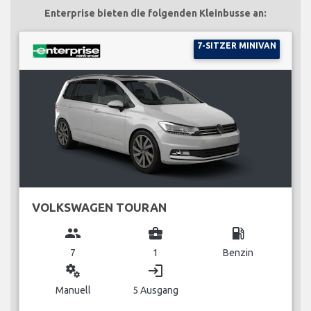
Enterprise bieten die folgenden Kleinbusse an:
7-SITZER MINIVAN
VOLKSWAGEN TOURAN
group
business_center
local_gas_station
7
1
Benzin
miscellaneous_services
login
Manuell
5 Ausgang