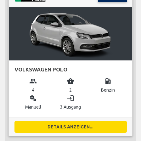
VOLKSWAGEN POLO
group
business_center
local_gas_station
4
2
Benzin
miscellaneous_services
login
Manuell
3 Ausgang
DETAILS ANZEIGEN...