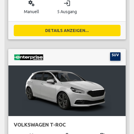
miscellaneous_services
login
Manuell
5 Ausgang
DETAILS ANZEIGEN...
SUV
VOLKSWAGEN T-ROC