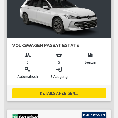
VOLKSWAGEN PASSAT ESTATE
group
business_center
local_gas_station
5
5
Benzin
miscellaneous_services
login
Automatisch
5 Ausgang
DETAILS ANZEIGEN...
KLEINWAGEN