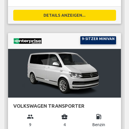
DETAILS ANZEIGEN...
9-SITZER MINIVAN
VOLKSWAGEN TRANSPORTER
group
business_center
local_gas_station
9
4
Benzin