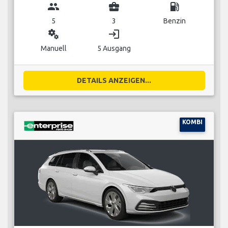
group
business_center
local_gas_station
5
3
Benzin
miscellaneous_services
login
Manuell
5 Ausgang
DETAILS ANZEIGEN...
KOMBI