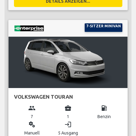
DETAILS ANZEIGEN...
7-SITZER MINIVAN
VOLKSWAGEN TOURAN
group
business_center
local_gas_station
7
1
Benzin
miscellaneous_services
login
Manuell
5 Ausgang