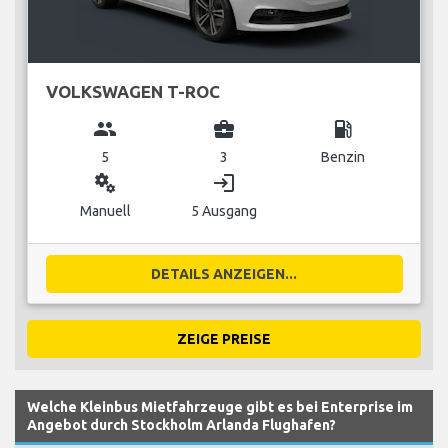
VOLKSWAGEN T-ROC
group
business_center
local_gas_station
5
3
Benzin
miscellaneous_services
login
Manuell
5 Ausgang
DETAILS ANZEIGEN...
ZEIGE PREISE
Welche Kleinbus Mietfahrzeuge gibt es bei Enterprise im
Angebot durch Stockholm Arlanda Flughafen?