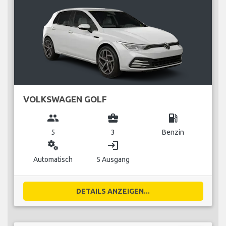
VOLKSWAGEN GOLF
group
business_center
local_gas_station
5
3
Benzin
miscellaneous_services
login
Automatisch
5 Ausgang
DETAILS ANZEIGEN...