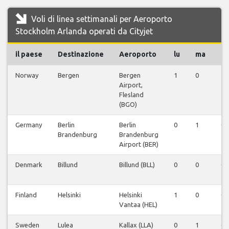
Voli di linea settimanali per Aeroporto
Stockholm Arlanda operati da Cityjet
il paese
Destinazione
Aeroporto
lu
ma
m
Norway
Bergen
Bergen
1
0
1
Airport,
Flesland
(BGO)
Germany
Berlin
Berlin
0
1
0
Brandenburg
Brandenburg
Airport (BER)
Denmark
Billund
Billund (BLL)
0
0
0
Finland
Helsinki
Helsinki
1
0
0
Vantaa (HEL)
Sweden
Lulea
Kallax (LLA)
0
1
0