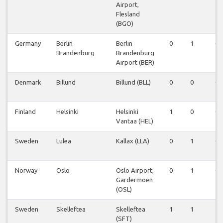
Airport,
Flesland
(BGO)
Germany
Berlin
Berlin
0
1
0
Brandenburg
Brandenburg
Airport (BER)
Denmark
Billund
Billund (BLL)
0
0
0
Finland
Helsinki
Helsinki
1
0
0
Vantaa (HEL)
Sweden
Lulea
Kallax (LLA)
0
1
0
Norway
Oslo
Oslo Airport,
0
1
0
Gardermoen
(OSL)
Sweden
Skelleftea
Skelleftea
1
1
1
(SFT)