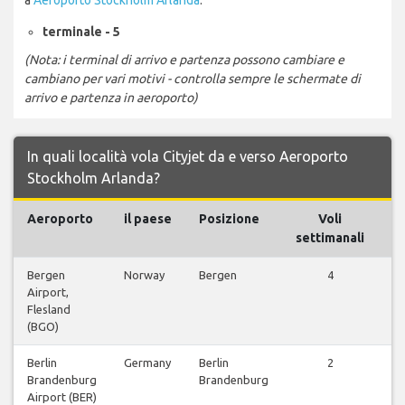
terminale - 5
(Nota: i terminal di arrivo e partenza possono cambiare e
cambiano per vari motivi - controlla sempre le schermate di
arrivo e partenza in aeroporto)
In quali località vola Cityjet da e verso Aeroporto
Stockholm Arlanda?
Aeroporto
il paese
Posizione
Voli
settimanali
Bergen
Norway
Bergen
4
Vi
Airport,
Flesland
(BGO)
Berlin
Germany
Berlin
2
Vi
Brandenburg
Brandenburg
Airport (BER)