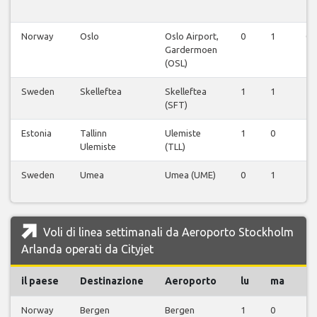
Norway
Oslo
Oslo Airport,
0
1
0
Gardermoen
(OSL)
Sweden
Skelleftea
Skelleftea
1
1
1
(SFT)
Estonia
Tallinn
Ulemiste
1
0
1
Ulemiste
(TLL)
Sweden
Umea
Umea (UME)
0
1
1
Voli di linea settimanali da Aeroporto Stockholm
Arlanda operati da Cityjet
il paese
Destinazione
Aeroporto
lu
ma
m
Norway
Bergen
Bergen
1
0
1