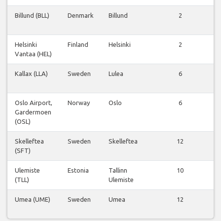
Billund (BLL)
Denmark
Billund
2
Vi
Helsinki
Finland
Helsinki
2
Vi
Vantaa (HEL)
Kallax (LLA)
Sweden
Lulea
6
Vi
Oslo Airport,
Norway
Oslo
6
Vi
Gardermoen
(OSL)
Skelleftea
Sweden
Skelleftea
12
Vi
(SFT)
Ulemiste
Estonia
Tallinn
10
Vi
(TLL)
Ulemiste
Umea (UME)
Sweden
Umea
12
Vi