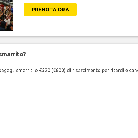
PRENOTA ORA
smarrito?
agagli smarriti o £520 (€600) di risarcimento per ritardi e cancel