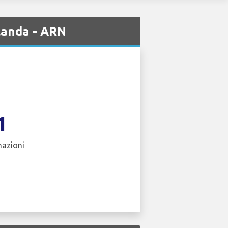
landa - ARN
1
nazioni