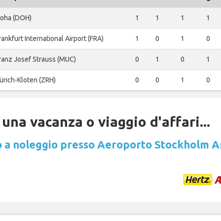
oha (DOH)
1
1
1
1
rankfurt International Airport (FRA)
1
0
1
0
ranz Josef Strauss (MUC)
0
1
0
1
ürich-Kloten (ZRH)
0
0
1
0
una vacanza o viaggio d'affari...
 a noleggio presso Aeroporto Stockholm A