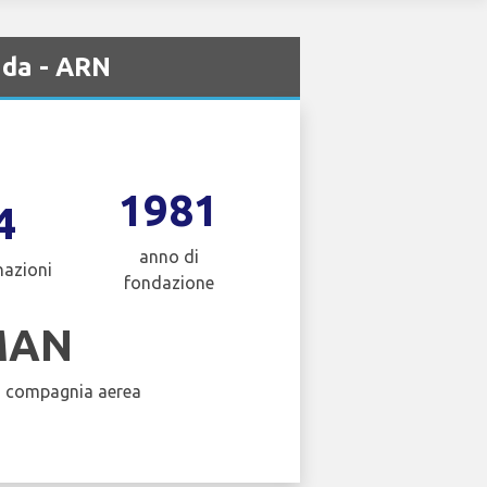
nda - ARN
1981
4
anno di
nazioni
fondazione
MAN
a compagnia aerea