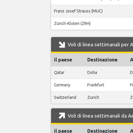
Franz Josef Strauss (MUC)
Zürich-Kloten (ZRH)
Voli di linea settimanali pe
il paese
Destinazione
A
Qatar
Doha
D
Germany
Frankfurt
F
Switzerland
Zurich
Z
Voli di linea settimanali da
il paese
Destinazione
A