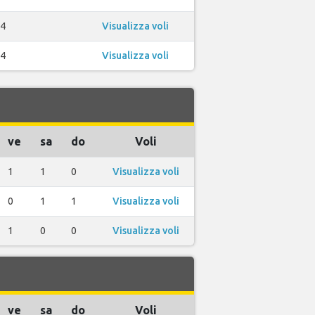
4
Visualizza voli
4
Visualizza voli
ve
sa
do
Voli
1
1
0
Visualizza voli
0
1
1
Visualizza voli
1
0
0
Visualizza voli
ve
sa
do
Voli