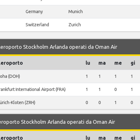
Germany
Munich
Switzerland
Zurich
r Aeroporto Stockholm Arlanda operati da Oman Air
eroporto
lu
ma
me
gi
oha (DOH)
1
1
1
1
rankfurt International Airport (FRA)
1
1
0
1
ürich-Kloten (ZRH)
0
0
1
0
 Aeroporto Stockholm Arlanda operati da Oman Air
eroporto
lu
ma
me
gi