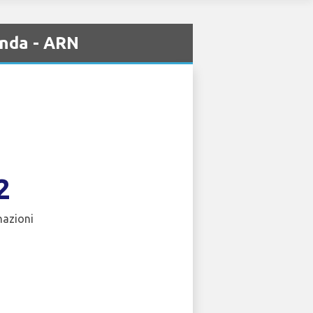
anda - ARN
2
nazioni