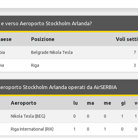
 da e verso Aeroporto Stockholm Arlanda?
paese
Posizione
Voli sett
bia
Belgrade Nikola Tesla
7
via
Riga
3
r Aeroporto Stockholm Arlanda operati da AirSERBIA
Aeroporto
lu
ma
me
gi
v
Nikola Tesla (BEG)
0
0
0
1
1
Riga International (RIX)
1
0
1
0
0