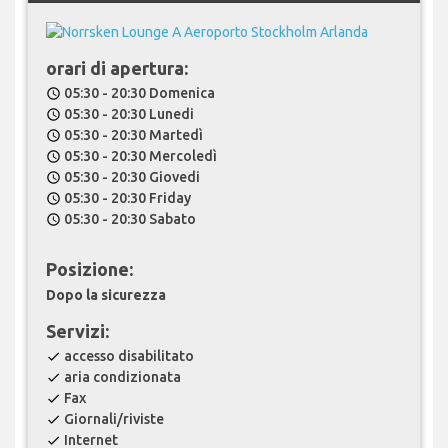
orari di apertura:
05:30 - 20:30 Domenica
schedule
05:30 - 20:30 Lunedi
schedule
05:30 - 20:30 Martedì
schedule
05:30 - 20:30 Mercoledì
schedule
05:30 - 20:30 Giovedi
schedule
05:30 - 20:30 Friday
schedule
05:30 - 20:30 Sabato
schedule
Posizione:
Dopo la sicurezza
Servizi:
accesso disabilitato
check
aria condizionata
check
Fax
check
Giornali/riviste
check
Internet
check