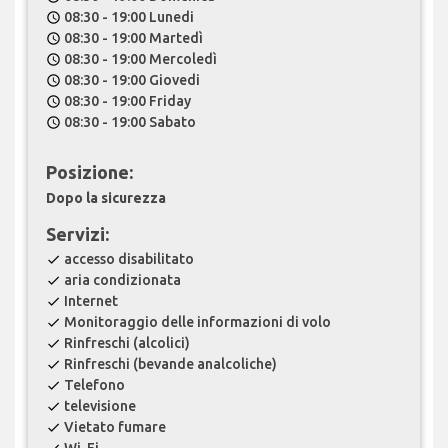
08:30 - 19:00 Lunedi
schedule
08:30 - 19:00 Martedì
schedule
08:30 - 19:00 Mercoledì
schedule
08:30 - 19:00 Giovedi
schedule
08:30 - 19:00 Friday
schedule
08:30 - 19:00 Sabato
schedule
Posizione:
Dopo la sicurezza
Servizi:
accesso disabilitato
check
aria condizionata
check
Internet
check
Monitoraggio delle informazioni di volo
check
Rinfreschi (alcolici)
check
Rinfreschi (bevande analcoliche)
check
Telefono
check
televisione
check
Vietato fumare
check