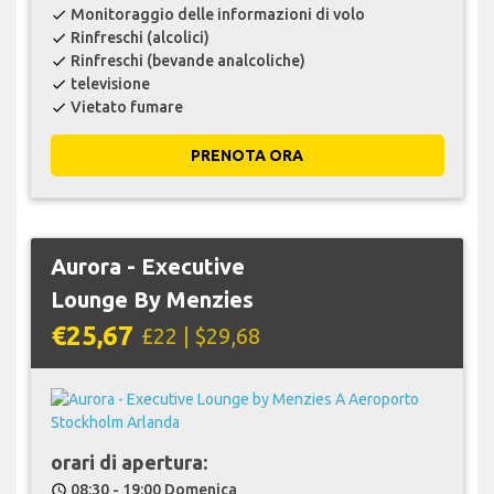
Monitoraggio delle informazioni di volo
check
Rinfreschi (alcolici)
check
Rinfreschi (bevande analcoliche)
check
televisione
check
Vietato fumare
check
PRENOTA ORA
Aurora - Executive
Lounge By Menzies
€25,67
£22 | $29,68
orari di apertura:
08:30 - 19:00 Domenica
schedule