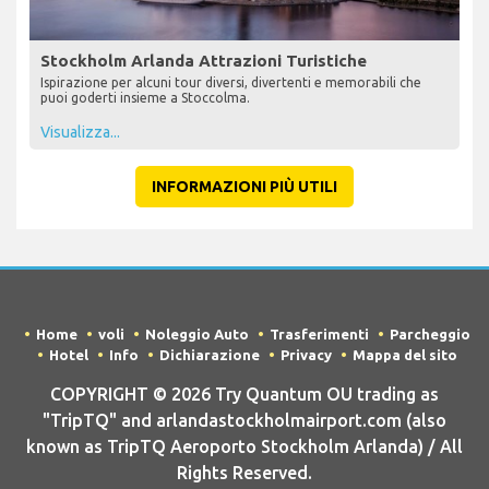
Stockholm Arlanda Attrazioni Turistiche
Ispirazione per alcuni tour diversi, divertenti e memorabili che
puoi goderti insieme a Stoccolma.
Visualizza...
INFORMAZIONI PIÙ UTILI
Home
voli
Noleggio Auto
Trasferimenti
Parcheggio
Hotel
Info
Dichiarazione
Privacy
Mappa del sito
COPYRIGHT © 2026 Try Quantum OU trading as
"TripTQ" and arlandastockholmairport.com (also
known as TripTQ Aeroporto Stockholm Arlanda) / All
Rights Reserved.