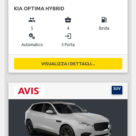
KIA OPTIMA HYBRID
group
business_center
local_gas_station
5
4
Ibrida
miscellaneous_services
login
Automatico
5 Porta
VISUALIZZA I DETTAGLI...
SUV