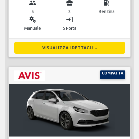
group
business_center
local_gas_station
5
2
Benzina
miscellaneous_services
login
Manuale
5 Porta
VISUALIZZA I DETTAGLI...
COMPATTA