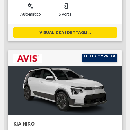
miscellaneous_services
login
Automatico
5 Porta
VISUALIZZA I DETTAGLI...
ELITE COMPATTA
KIA NIRO