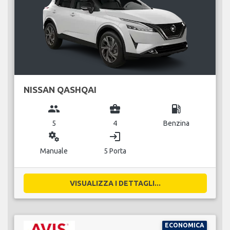
NISSAN QASHQAI
group
business_center
local_gas_station
5
4
Benzina
miscellaneous_services
login
Manuale
5 Porta
VISUALIZZA I DETTAGLI...
ECONOMICA