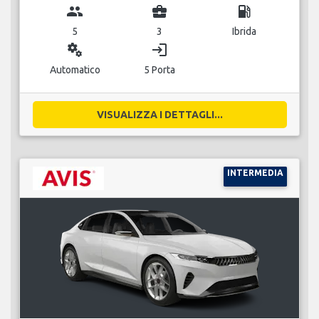
group
business_center
local_gas_station
5
3
Ibrida
miscellaneous_services
login
Automatico
5 Porta
VISUALIZZA I DETTAGLI...
INTERMEDIA