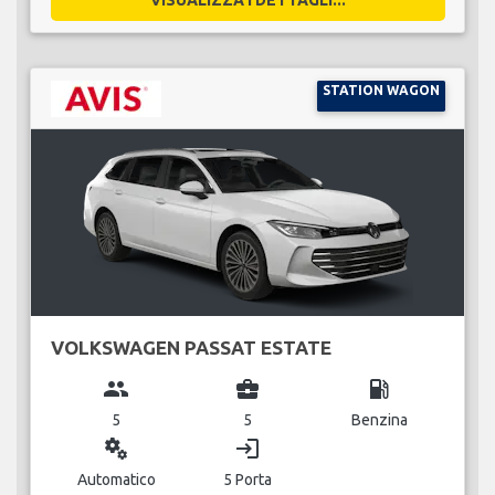
STATION WAGON
VOLKSWAGEN PASSAT ESTATE
group
business_center
local_gas_station
5
5
Benzina
miscellaneous_services
login
Automatico
5 Porta