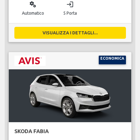
miscellaneous_services
login
Automatico
5 Porta
VISUALIZZA I DETTAGLI...
ECONOMICA
SKODA FABIA