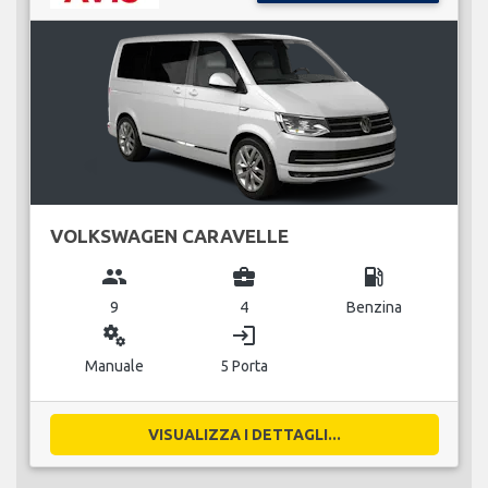
VOLKSWAGEN CARAVELLE
group
business_center
local_gas_station
9
4
Benzina
miscellaneous_services
login
Manuale
5 Porta
VISUALIZZA I DETTAGLI...