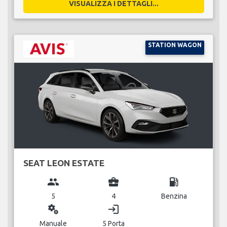
VISUALIZZA I DETTAGLI...
STATION WAGON
SEAT LEON ESTATE
group
business_center
local_gas_station
5
4
Benzina
miscellaneous_services
login
Manuale
5 Porta