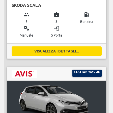
SKODA SCALA
group
business_center
local_gas_station
5
3
Benzina
miscellaneous_services
login
Manuale
5 Porta
VISUALIZZA I DETTAGLI...
STATION WAGON