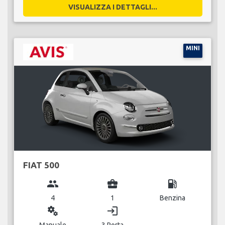
VISUALIZZA I DETTAGLI...
MINI
FIAT 500
group
business_center
local_gas_station
4
1
Benzina
miscellaneous_services
login