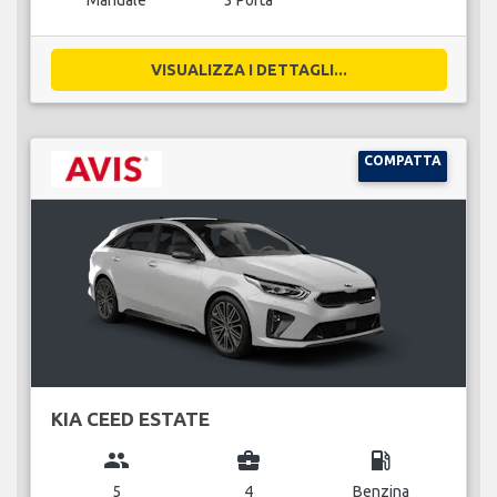
Manuale
3 Porta
VISUALIZZA I DETTAGLI...
COMPATTA
KIA CEED ESTATE
group
business_center
local_gas_station
5
4
Benzina