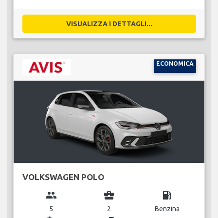
VISUALIZZA I DETTAGLI...
ECONOMICA
VOLKSWAGEN POLO
group
business_center
local_gas_station
5
2
Benzina