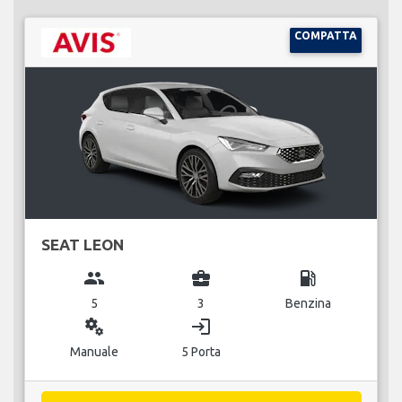
COMPATTA
SEAT LEON
group
business_center
local_gas_station
5
3
Benzina
miscellaneous_services
login
Manuale
5 Porta