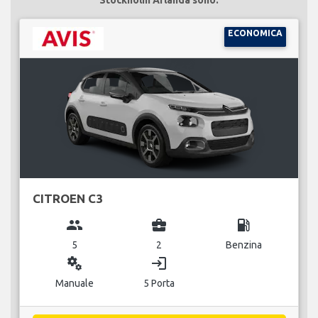
ECONOMICA
CITROEN C3
group
business_center
local_gas_station
5
2
Benzina
miscellaneous_services
login
Manuale
5 Porta