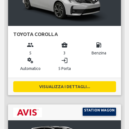
TOYOTA COROLLA
group
business_center
local_gas_station
5
3
Benzina
miscellaneous_services
login
Automatico
5 Porta
VISUALIZZA I DETTAGLI...
STATION WAGON