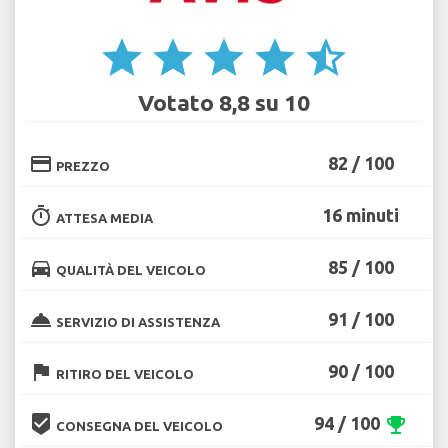
star
star
star
star
star_half
Votato 8,8 su 10
credit_card
82 / 100
PREZZO
timer
16 minuti
ATTESA MEDIA
directions_car
85 / 100
QUALITÀ DEL VEICOLO
room_service
91 / 100
SERVIZIO DI ASSISTENZA
flag
90 / 100
RITIRO DEL VEICOLO
beenhere
94 / 100
emoji_events
CONSEGNA DEL VEICOLO