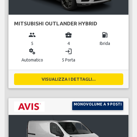
MITSUBISHI OUTLANDER HYBRID
group
business_center
local_gas_station
5
4
Ibrida
miscellaneous_services
login
Automatico
5 Porta
VISUALIZZA I DETTAGLI...
MONOVOLUME A 9 POSTI