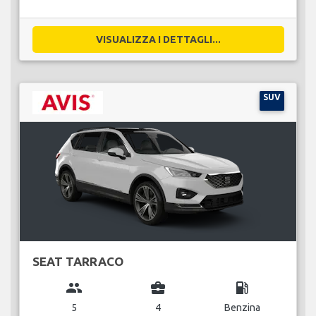
VISUALIZZA I DETTAGLI...
SUV
SEAT TARRACO
group
business_center
local_gas_station
5
4
Benzina