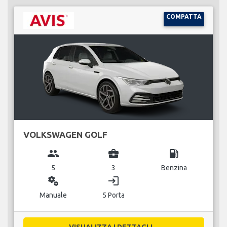
COMPATTA
VOLKSWAGEN GOLF
group
business_center
local_gas_station
5
3
Benzina
miscellaneous_services
login
Manuale
5 Porta
VISUALIZZA I DETTAGLI...