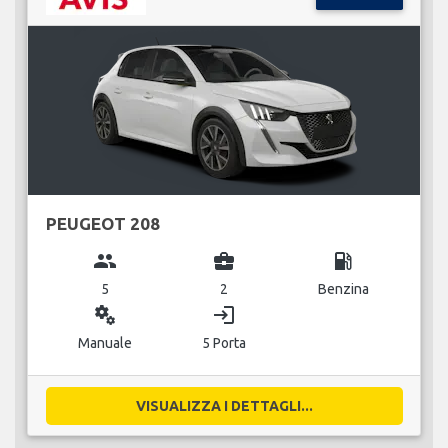
PEUGEOT 208
group
business_center
local_gas_station
5
2
Benzina
miscellaneous_services
login
Manuale
5 Porta
VISUALIZZA I DETTAGLI...