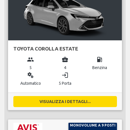
TOYOTA COROLLA ESTATE
group
business_center
local_gas_station
5
4
Benzina
miscellaneous_services
login
Automatico
5 Porta
VISUALIZZA I DETTAGLI...
MONOVOLUME A 9 POSTI