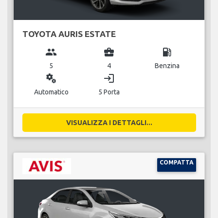
TOYOTA AURIS ESTATE
group
business_center
local_gas_station
5
4
Benzina
miscellaneous_services
login
Automatico
5 Porta
VISUALIZZA I DETTAGLI...
COMPATTA