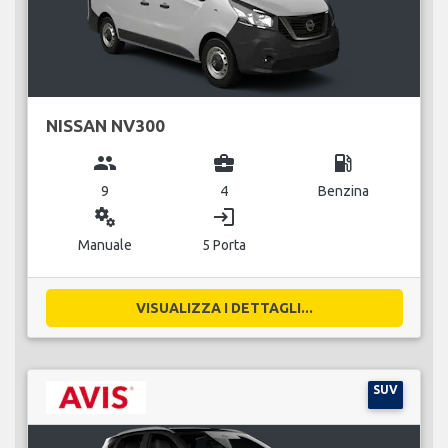
NISSAN NV300
group
business_center
local_gas_station
9
4
Benzina
miscellaneous_services
login
Manuale
5 Porta
VISUALIZZA I DETTAGLI...
SUV