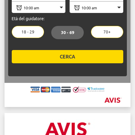
Età del guidatore:
18 - 29
70+
30 - 69
CERCA