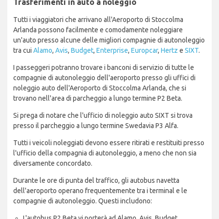
Trasferimenti in auto a noleggio
Tutti i viaggiatori che arrivano all'Aeroporto di Stoccolma
Arlanda possono facilmente e comodamente noleggiare
un'auto presso alcune delle migliori compagnie di autonoleggio
tra cui
Alamo
,
Avis
,
Budget
,
Enterprise
,
Europcar
,
Hertz
e
SIXT
.
I passeggeri potranno trovare i banconi di servizio di tutte le
compagnie di autonoleggio dell'aeroporto presso gli uffici di
noleggio auto dell'Aeroporto di Stoccolma Arlanda, che si
trovano nell'area di parcheggio a lungo termine P2 Beta.
Si prega di notare che l'ufficio di noleggio auto SIXT si trova
presso il parcheggio a lungo termine Swedavia P3 Alfa.
Tutti i veicoli noleggiati devono essere ritirati e restituiti presso
l'ufficio della compagnia di autonoleggio, a meno che non sia
diversamente concordato.
Durante le ore di punta del traffico, gli autobus navetta
dell'aeroporto operano frequentemente tra i terminal e le
compagnie di autonoleggio. Questi includono:
L'autobus P2 Beta vi porterà ad Alamo, Avis, Budget,