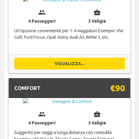
group
business_center
4 Passeggeri
3 Valigie
Un'opzione conveniente per 1-4 viaggiatori Esempio: VW
Golf, Ford Focus, Opel Astra, Audi A3, BMW 3, etc.
VISUALIZZA...
€90
COMFORT
group
business_center
4 Passeggeri
3 Valigie
Suggerito per viaggi a lunga distanza con comodità