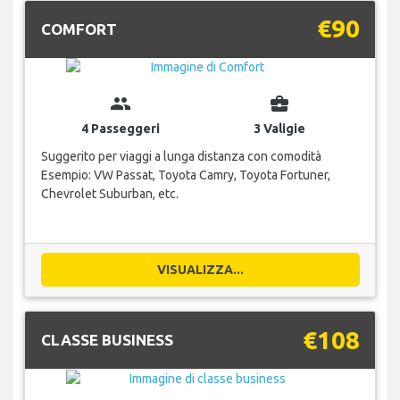
€90
COMFORT
group
business_center
4 Passeggeri
3 Valigie
Suggerito per viaggi a lunga distanza con comodità
Esempio: VW Passat, Toyota Camry, Toyota Fortuner,
Chevrolet Suburban, etc.
VISUALIZZA...
€108
CLASSE BUSINESS