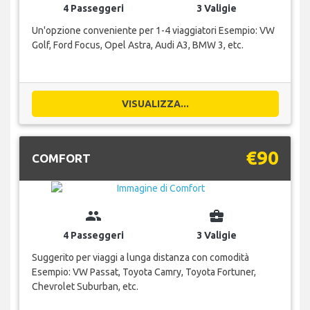
4 Passeggeri
3 Valigie
Un'opzione conveniente per 1-4 viaggiatori Esempio: VW
Golf, Ford Focus, Opel Astra, Audi A3, BMW 3, etc.
VISUALIZZA...
€90
COMFORT
group
business_center
4 Passeggeri
3 Valigie
Suggerito per viaggi a lunga distanza con comodità
Esempio: VW Passat, Toyota Camry, Toyota Fortuner,
Chevrolet Suburban, etc.