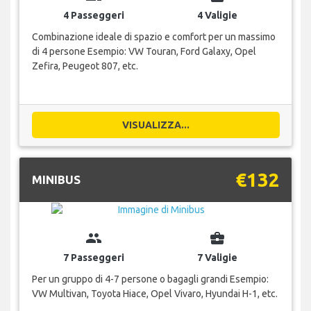
4 Passeggeri
4 Valigie
Combinazione ideale di spazio e comfort per un massimo
di 4 persone Esempio: VW Touran, Ford Galaxy, Opel
Zefira, Peugeot 807, etc.
VISUALIZZA...
€132
MINIBUS
group
business_center
7 Passeggeri
7 Valigie
Per un gruppo di 4-7 persone o bagagli grandi Esempio:
VW Multivan, Toyota Hiace, Opel Vivaro, Hyundai H-1, etc.