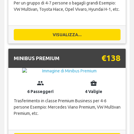
Per un gruppo di 4-7 persone o bagagli grandi Esempio:
VW Multivan, Toyota Hiace, Opel Vivaro, Hyundai H-1, etc.
VISUALIZZA...
€138
MINIBUS PREMIUM
group
business_center
6 Passeggeri
4 Valigie
Trasferimento in classe Premium Business per 4-6
persone Esempio: Mercedes Viano Premium, VW Multivan
Premium, etc.