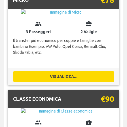
group
business_center
3 Passeggeri
2 Valigie
Il transfer più economico per coppie e famiglie con
bambino Esempio: VW Polo, Opel Corsa, Renault Clio,
Skoda Fabia, etc.
VISUALIZZA...
€90
CLASSE ECONOMICA
group
business_center