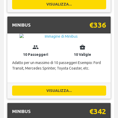
VISUALIZZA...
€336
MINIBUS
group
business_center
10 Passeggeri
10 Valigie
Adatto per un massimo di 10 passeggeri Esempio: Ford
Transit, Mercedes Sprinter, Toyota Coaster, etc.
VISUALIZZA...
€342
MINIBUS