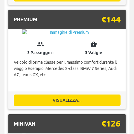
€144
PREMIUM
group
business_center
3 Passeggeri
3 Valigie
Veicolo di prima classe per il massimo comfort durante il
viaggio Esempio: Mercedes S-class, BMW 7 Series, Audi
A7, Lexus GX, etc.
VISUALIZZA...
€126
MINIVAN