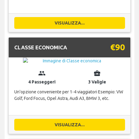
VISUALIZZA...
€90
CLASSE ECONOMICA
group
business_center
4 Passeggeri
3 Valigie
Un'opzione conveniente per 1-4 viaggiatori Esempio: VW
Golf, Ford Focus, Opel Astra, Audi A3, BMW 3, etc.
VISUALIZZA...