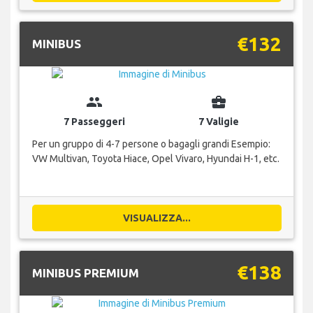
€132
MINIBUS
group
business_center
7 Passeggeri
7 Valigie
Per un gruppo di 4-7 persone o bagagli grandi Esempio:
VW Multivan, Toyota Hiace, Opel Vivaro, Hyundai H-1, etc.
VISUALIZZA...
€138
MINIBUS PREMIUM