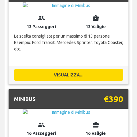
group
business_center
13 Passeggeri
13 Valigie
La scelta consigliata per un massimo di 13 persone
Esempio: Ford Transit, Mercedes Sprinter, Toyota Coaster,
etc.
VISUALIZZA...
€390
MINIBUS
group
business_center
16 Passeggeri
16 Valigie