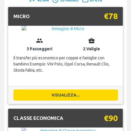
timeline
schedule
payment
€78
MICRO
group
business_center
3 Passeggeri
2 Valigie
Il transfer più economico per coppie e famiglie con
bambino Esempio: VW Polo, Opel Corsa, Renault Clio,
Skoda Fabia, etc.
VISUALIZZA...
€90
CLASSE ECONOMICA