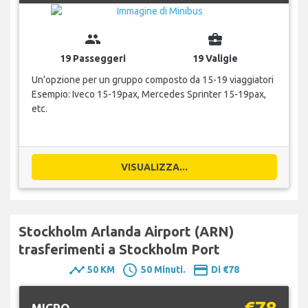
group
business_center
19 Passeggeri
19 Valigie
Un'opzione per un gruppo composto da 15-19 viaggiatori
Esempio: Iveco 15-19pax, Mercedes Sprinter 15-19pax,
etc.
VISUALIZZA...
Stockholm Arlanda Airport (ARN)
trasferimenti a Stockholm Port
timeline
schedule
payment
50 KM
50 Minuti.
Di €78
€78
MICRO