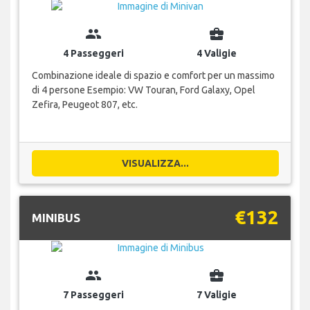
group
business_center
4 Passeggeri
4 Valigie
Combinazione ideale di spazio e comfort per un massimo
di 4 persone Esempio: VW Touran, Ford Galaxy, Opel
Zefira, Peugeot 807, etc.
VISUALIZZA...
€132
MINIBUS
group
business_center
7 Passeggeri
7 Valigie