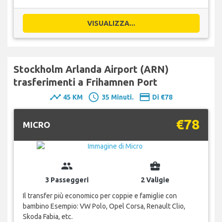
VISUALIZZA...
Stockholm Arlanda Airport (ARN)
trasferimenti a Frihamnen Port
timeline
schedule
payment
45 KM
35 Minuti.
Di €78
€78
MICRO
group
business_center
3 Passeggeri
2 Valigie
Il transfer più economico per coppie e famiglie con
bambino Esempio: VW Polo, Opel Corsa, Renault Clio,
Skoda Fabia, etc.