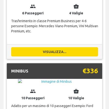
group
business_center
6 Passeggeri
4 Valigie
Trasferimento in classe Premium Business per 4-6
persone Esempio: Mercedes Viano Premium, VW Multivan
Premium, etc.
VISUALIZZA...
€336
MINIBUS
group
business_center
10 Passeggeri
10 Valigie
Adatto per un massimo di 10 passeggeri Esempio: Ford