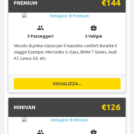
€144
PREMIUM
group
business_center
3 Passeggeri
3 Valigie
Veicolo di prima classe per il massimo comfort durante il
viaggio Esempio: Mercedes S-class, BMW 7 Series, Audi
A7, Lexus GX, etc.
VISUALIZZA...
€126
MINIVAN
group
business_center