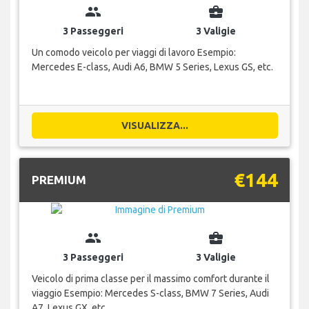
group
business_center
3 Passeggeri
3 Valigie
Un comodo veicolo per viaggi di lavoro Esempio:
Mercedes E-class, Audi A6, BMW 5 Series, Lexus GS, etc.
VISUALIZZA...
€144
PREMIUM
group
business_center
3 Passeggeri
3 Valigie
Veicolo di prima classe per il massimo comfort durante il
viaggio Esempio: Mercedes S-class, BMW 7 Series, Audi
A7, Lexus GX, etc.