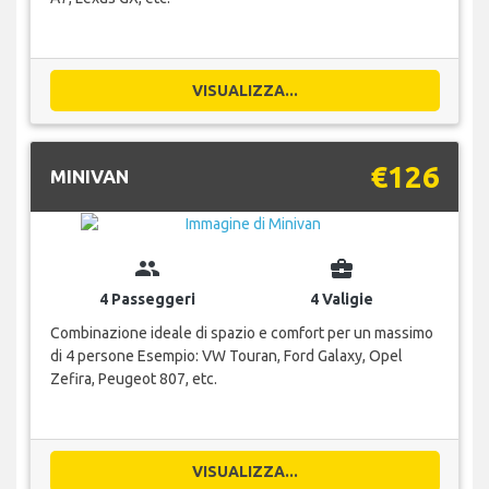
VISUALIZZA...
€126
MINIVAN
group
business_center
4 Passeggeri
4 Valigie
Combinazione ideale di spazio e comfort per un massimo
di 4 persone Esempio: VW Touran, Ford Galaxy, Opel
Zefira, Peugeot 807, etc.
VISUALIZZA...