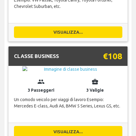
Esempio: VW Passat, Toyota Camry, Toyota Fortuner,
Chevrolet Suburban, etc.
VISUALIZZA...
€108
CLASSE BUSINESS
group
business_center
3 Passeggeri
3 Valigie
Un comodo veicolo per viaggi di lavoro Esempio:
Mercedes E-class, Audi A6, BMW 5 Series, Lexus GS, etc.
VISUALIZZA...