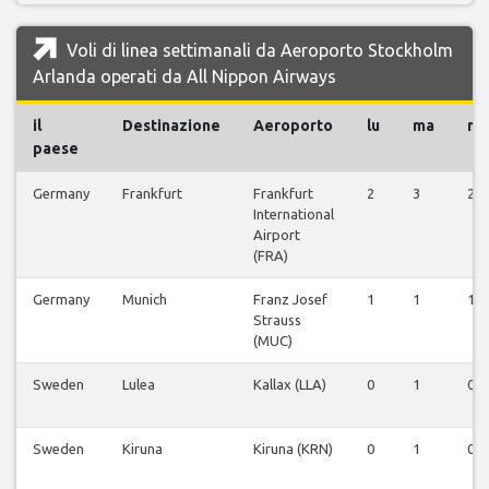
Voli di linea settimanali da Aeroporto Stockholm
Arlanda operati da All Nippon Airways
il
Destinazione
Aeroporto
lu
ma
m
paese
Germany
Frankfurt
Frankfurt
2
3
2
International
Airport
(FRA)
Germany
Munich
Franz Josef
1
1
1
Strauss
(MUC)
Sweden
Lulea
Kallax (LLA)
0
1
0
Sweden
Kiruna
Kiruna (KRN)
0
1
0