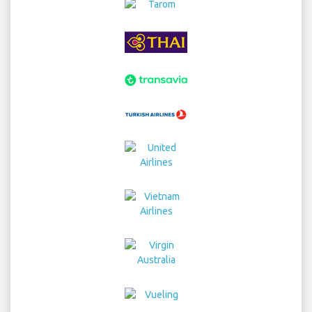
Home
voli
Noleggio Auto
Trasferimenti
Parcheggio
Hotel
Info
Dichiarazione
Privacy
Mappa del sito
COPYRIGHT © 2026 Try Quantum OU trading as
"TripTQ" and arlandastockholmairport.com (also
known as TripTQ Aeroporto Stockholm Arlanda) / All
Rights Reserved.