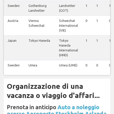
Sweden
Gothenburg
Landvetter
1
1
1
Landvetter
(GOT)
Austria
Vienna
Schwechat
0
1
0
Schwechat
International
(VIE)
Japan
Tokyo Haneda
Tokyo
1
1
1
Haneda
International
(HND)
Sweden
Umea
Umea (UME)
0
0
0
Organizzazione di una
vacanza o viaggio d'affari...
Prenota in anticipo
Auto a noleggio
presso Aeroporto Stockholm Arlanda