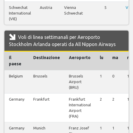
Schwechat
Austria
Vienna
5
Vis
International
Schwechat
(VIE)
Voli di linea settimanali per Aeroporto
Stockholm Arlanda operati da All Nippon Airways
il
Destinazione
Aeroporto
lu
ma
m
paese
Belgium
Brussels
Brussels
1
0
1
Airport
(BRU)
Germany
Frankfurt
Frankfurt
2
2
1
International
Airport
(FRA)
Germany
Munich
Franz Josef
1
1
1