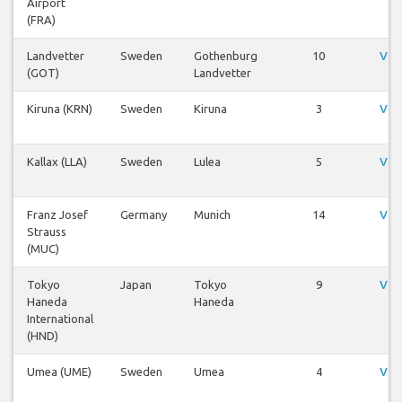
Airport
(FRA)
Landvetter
Sweden
Gothenburg
10
Vis
(GOT)
Landvetter
Kiruna (KRN)
Sweden
Kiruna
3
Vis
Kallax (LLA)
Sweden
Lulea
5
Vis
Franz Josef
Germany
Munich
14
Vis
Strauss
(MUC)
Tokyo
Japan
Tokyo
9
Vis
Haneda
Haneda
International
(HND)
Umea (UME)
Sweden
Umea
4
Vis