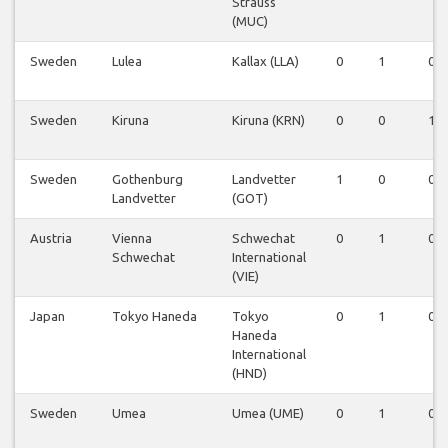
Strauss
(MUC)
Sweden
Lulea
Kallax (LLA)
0
1
0
Sweden
Kiruna
Kiruna (KRN)
0
0
1
Sweden
Gothenburg
Landvetter
1
0
0
Landvetter
(GOT)
Austria
Vienna
Schwechat
0
1
0
Schwechat
International
(VIE)
Japan
Tokyo Haneda
Tokyo
0
1
0
Haneda
International
(HND)
Sweden
Umea
Umea (UME)
0
1
0