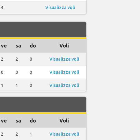
4
Visualizza voli
ve
sa
do
Voli
2
2
0
Visualizza voli
0
0
0
Visualizza voli
1
1
0
Visualizza voli
ve
sa
do
Voli
2
2
1
Visualizza voli