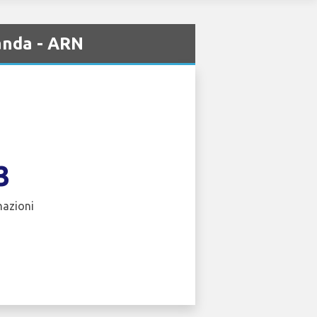
anda - ARN
3
nazioni