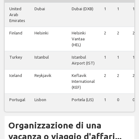
United
Dubai
Dubai (DXB)
1
1
1
Arab
Emirates
Finland
Helsinki
Helsinki
2
2
2
Vantaa
(HEL)
Turkey
Istanbul
Istanbul
1
1
1
Airport (IST)
Iceland
Reykjavik
Keflavik
2
2
2
International
(KEF)
Portugal
Lisbon
Portela (LIS)
1
0
0
Organizzazione di una
vacanza o viaggio d'affari...