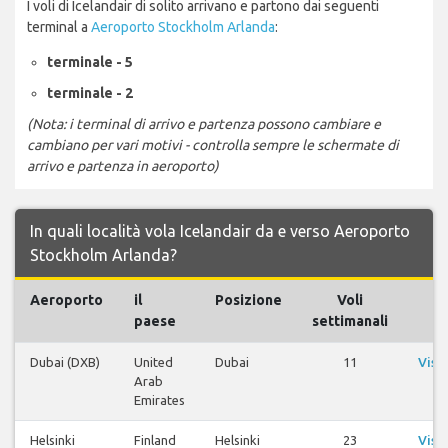
I voli di Icelandair di solito arrivano e partono dai seguenti
terminal a
Aeroporto Stockholm Arlanda
:
terminale - 5
terminale - 2
(Nota: i terminal di arrivo e partenza possono cambiare e
cambiano per vari motivi - controlla sempre le schermate di
arrivo e partenza in aeroporto)
In quali località vola Icelandair da e verso Aeroporto
Stockholm Arlanda?
Aeroporto
il
Posizione
Voli
V
paese
settimanali
Dubai (DXB)
United
Dubai
11
Visu
Arab
v
Emirates
Helsinki
Finland
Helsinki
23
Visu