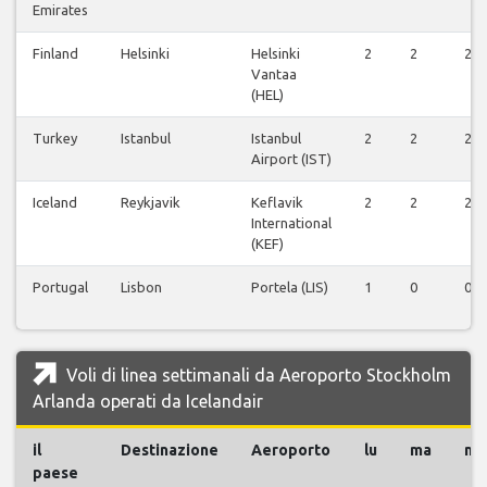
Emirates
Finland
Helsinki
Helsinki
2
2
2
Vantaa
(HEL)
Turkey
Istanbul
Istanbul
2
2
2
Airport (IST)
Iceland
Reykjavik
Keflavik
2
2
2
International
(KEF)
Portugal
Lisbon
Portela (LIS)
1
0
0
Voli di linea settimanali da Aeroporto Stockholm
Arlanda operati da Icelandair
il
Destinazione
Aeroporto
lu
ma
me
paese