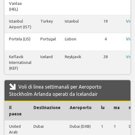
Vantaa
v
(HEL)
Istanbul
Turkey
Istanbul
19
Visu
Airport (IST)
v
Portela (LIS)
Portugal
Lisbon
4
Visu
v
Keflavik
Iceland
Reykjavik
28
Visu
International
v
(KEF)
Voli di linea settimanali per Aeroporto
Stockholm Arlanda operati da Icelandair
il
Destinazione
Aeroporto
lu
ma
me
paese
United
Dubai
Dubai (DXB)
1
1
0
Arab