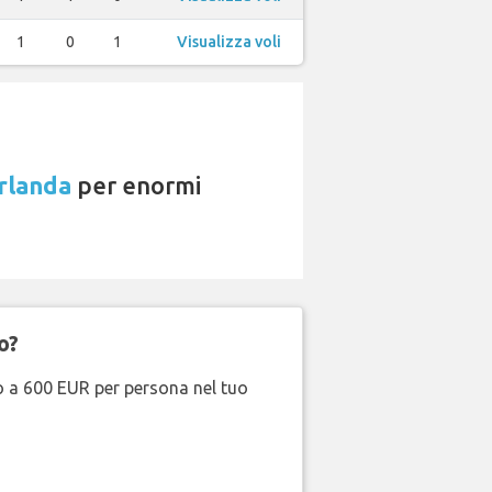
1
0
1
Visualizza voli
rlanda
per enormi
o?
no a 600 EUR per persona nel tuo