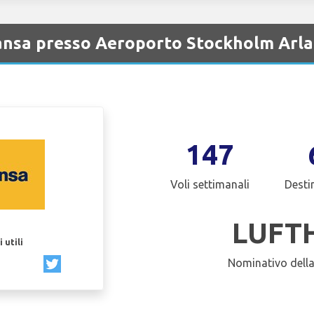
ansa presso Aeroporto Stockholm Arl
147
Voli settimanali
Desti
LUFT
 utili
Nominativo dell