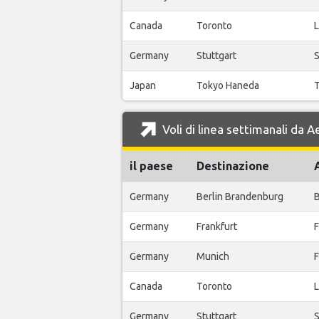
Canada
Toronto
L
Germany
Stuttgart
S
Japan
Tokyo Haneda
T
Voli di linea settimanali da
il paese
Destinazione
Germany
Berlin Brandenburg
B
Germany
Frankfurt
F
Germany
Munich
F
Canada
Toronto
L
Germany
Stuttgart
S