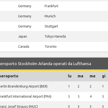
Germany
Frankfurt
Germany
Munich
Germany
Stuttgart
Japan
Tokyo Haneda
Canada
Toronto
 Aeroporto Stockholm Arlanda operati da Lufthansa
Aeroporto
lu
ma
me
gi
erlin Brandenburg Airport (BER)
1
2
2
1
rankfurt International Airport (FRA)
5
5
4
5
ranz Josef Strauss (MUC)
3
3
3
3