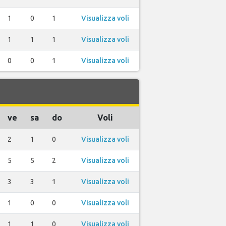
1
0
1
Visualizza voli
1
1
1
Visualizza voli
0
0
1
Visualizza voli
ve
sa
do
Voli
2
1
0
Visualizza voli
5
5
2
Visualizza voli
3
3
1
Visualizza voli
1
0
0
Visualizza voli
1
1
0
Visualizza voli