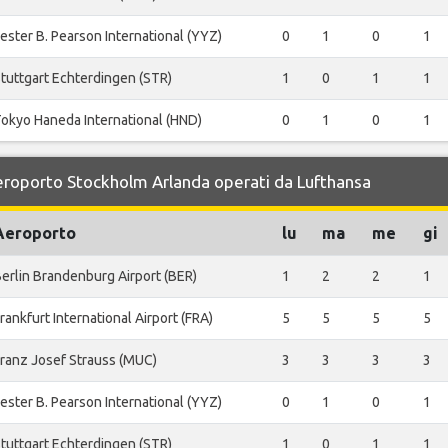
ester B. Pearson International (YYZ)
0
1
0
1
tuttgart Echterdingen (STR)
1
0
1
1
okyo Haneda International (HND)
0
1
0
1
 Aeroporto Stockholm Arlanda operati da Lufthansa
Aeroporto
lu
ma
me
gi
erlin Brandenburg Airport (BER)
1
2
2
1
rankfurt International Airport (FRA)
5
5
5
5
ranz Josef Strauss (MUC)
3
3
3
3
ester B. Pearson International (YYZ)
0
1
0
1
tuttgart Echterdingen (STR)
1
0
1
1