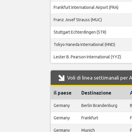
Frankfurt International Airport (FRA)
Franz Josef Strauss (MUC)
Stuttgart Echterdingen (STR)
Tokyo Haneda International (HND)
Lester B. Pearson International (YYZ)
Voli di linea settimanali per
il paese
Destinazione
Germany
Berlin Brandenburg
B
Germany
Frankfurt
F
Germany
Munich
F