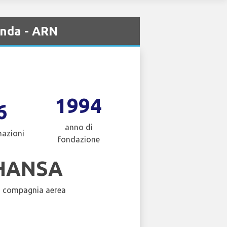
anda - ARN
1994
6
anno di
nazioni
fondazione
HANSA
a compagnia aerea