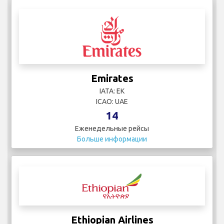
Emirates
IATA: EK
ICAO: UAE
14
Еженедельные рейсы
Больше информации
Ethiopian Airlines