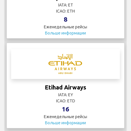
IATA: ET
ICAO: ETH
8
Еженедельные рейсы
Больше информации
Etihad Airways
IATA: EY
ICAO: ETD
16
Еженедельные рейсы
Больше информации