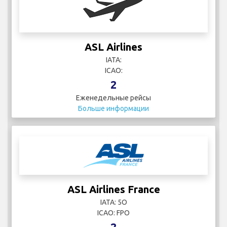
ASL Airlines
IATA:
ICAO:
2
Еженедельные рейсы
Больше информации
ASL Airlines France
IATA: 5O
ICAO: FPO
2