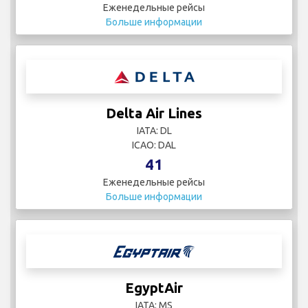
Еженедельные рейсы
Больше информации
Delta Air Lines
IATA: DL
ICAO: DAL
41
Еженедельные рейсы
Больше информации
EgyptAir
IATA: MS