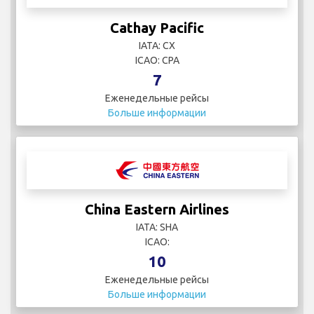
Cathay Pacific
IATA: CX
ICAO: CPA
7
Еженедельные рейсы
Больше информации
China Eastern Airlines
IATA: SHA
ICAO:
10
Еженедельные рейсы
Больше информации