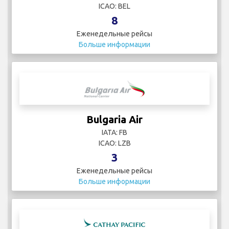
ICAO: BEL
8
Еженедельные рейсы
Больше информации
Bulgaria Air
IATA: FB
ICAO: LZB
3
Еженедельные рейсы
Больше информации