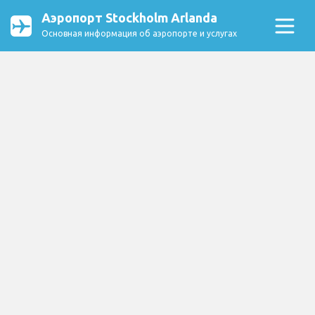
Аэропорт Stockholm Arlanda
Основная информация об аэропорте и услугах