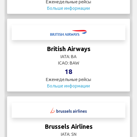
Еженедельные рейсы
Больше информации
British Airways
IATA: BA
ICAO: BAW
18
Еженедельные рейсы
Больше информации
Brussels Airlines
IATA: SN