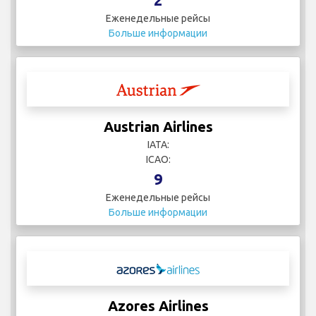
Еженедельные рейсы
Больше информации
Austrian Airlines
IATA:
ICAO:
9
Еженедельные рейсы
Больше информации
Azores Airlines