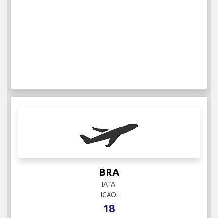
BRA
IATA:
ICAO:
18