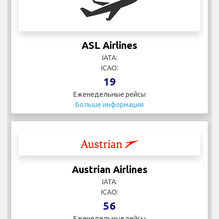
ASL Airlines
IATA:
ICAO:
19
Еженедельные рейсы
Больше информации
Austrian Airlines
IATA:
ICAO:
56
Еженедельные рейсы