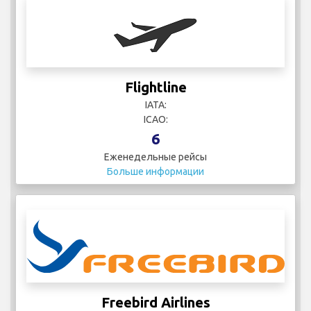
Flightline
IATA:
ICAO:
6
Еженедельные рейсы
Больше информации
Freebird Airlines