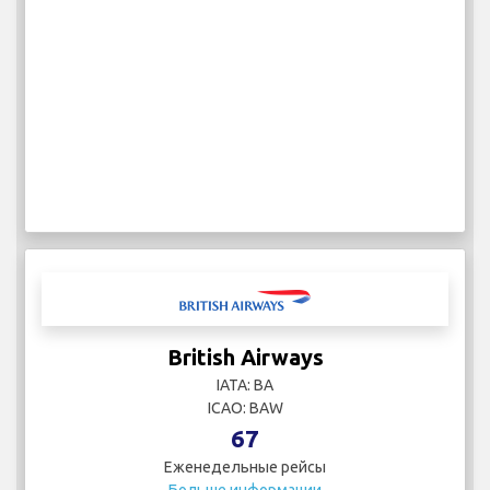
British Airways
IATA: BA
ICAO: BAW
67
Еженедельные рейсы