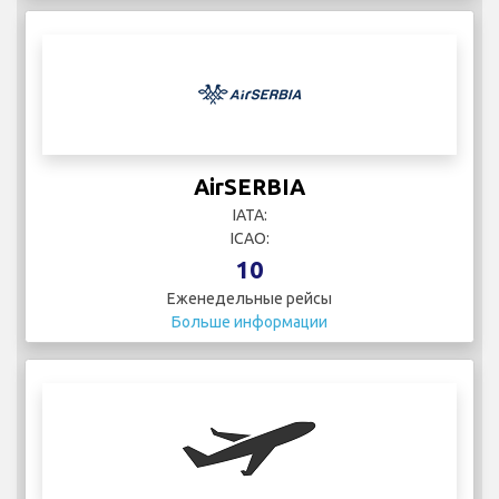
AirSERBIA
IATA:
ICAO:
10
Еженедельные рейсы
Больше информации