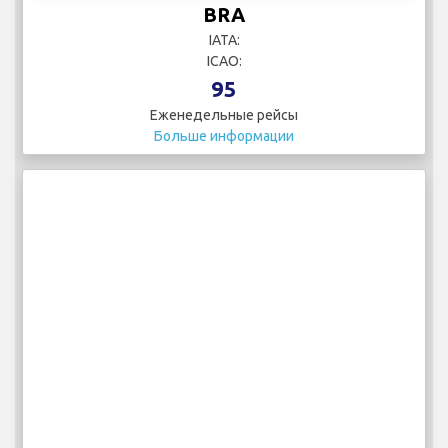
BRA
IATA:
ICAO:
95
Еженедельные рейсы
Больше информации