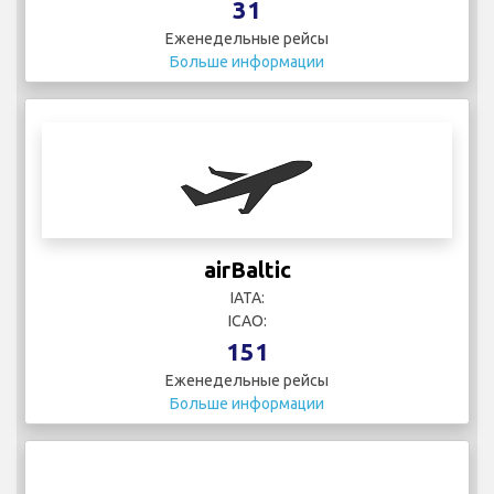
31
Еженедельные рейсы
Больше информации
airBaltic
IATA:
ICAO:
151
Еженедельные рейсы
Больше информации