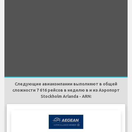
Следующие авиакомпании выполняют в общей
сложности 7 616 рейсов в неделю в и из Аэропорт
Stockholm Arlanda - ARN: