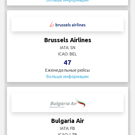
Больше информации
Brussels Airlines
IATA: SN
ICAO: BEL
47
Еженедельные рейсы
Больше информации
Bulgaria Air
IATA: FB
ICAO: LZB