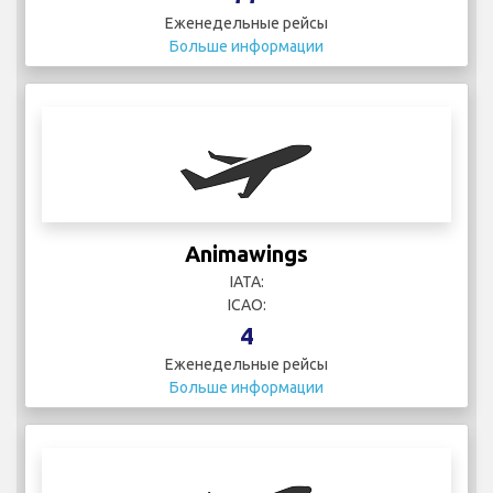
Еженедельные рейсы
Больше информации
Animawings
IATA:
ICAO:
4
Еженедельные рейсы
Больше информации