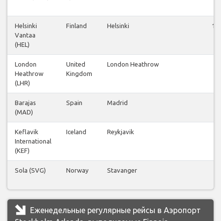
Helsinki
Finland
Helsinki
12
Vantaa
(HEL)
London
United
London Heathrow
27
Heathrow
Kingdom
(LHR)
Barajas
Spain
Madrid
12
(MAD)
Keflavik
Iceland
Reykjavik
27
International
(KEF)
Sola (SVG)
Norway
Stavanger
18
Еженедельные регулярные рейсы в Аэропорт