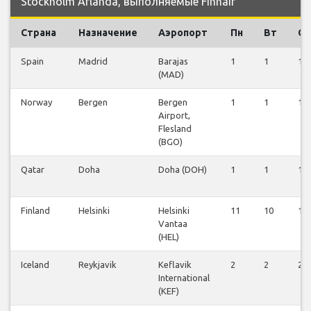
Stockholm Arlanda, выполняемые Finnair
Страна
Назначение
Аэропорт
Пн
Вт
Ср
Spain
Madrid
Barajas
1
1
1
(MAD)
Norway
Bergen
Bergen
1
1
1
Airport,
Flesland
(BGO)
Qatar
Doha
Doha (DOH)
1
1
1
Finland
Helsinki
Helsinki
11
10
10
Vantaa
(HEL)
Iceland
Reykjavik
Keflavik
2
2
2
International
(KEF)