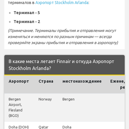
терминалов в
Аэропорт Stockholm Arlanda
:
Терминал - 5
Терминал - 2
(Примечание. Терминалы прибытия и отправления могут
изменяться и меняются по разным причинам — всегда
проверяйте экраны прибытия и отправления в аэропорту)
В какие места летает Finnair и откуда Аэропорт
Stockholm Arlanda?
Аэропорт
Страна
местонахождение
Еженед
рей
Bergen
Norway
Bergen
14
Airport,
Flesland
(BGO)
Doha (DOH)
Qatar
Doha
6