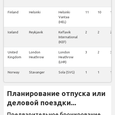
Finland
Helsinki
Helsinki
11
10
11
Vantaa
(HEL)
Iceland
Reykjavik
Keflavik
2
2
2
International
(KEF)
United
London
London
3
2
3
Kingdom
Heathrow
Heathrow
(LHR)
Norway
Stavanger
Sola (SVG)
1
1
1
Планирование отпуска или
деловой поездки...
Предварительное бронирование