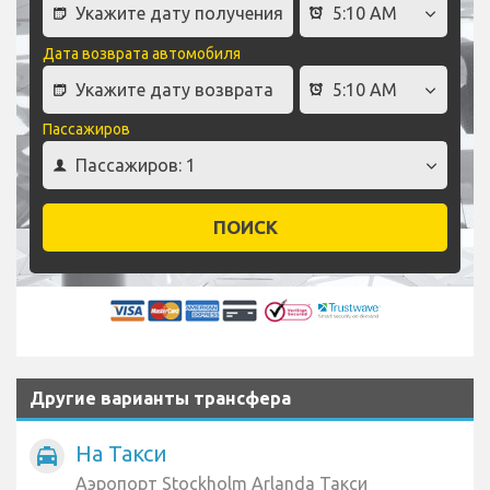
Дата возврата автомобиля
Пассажиров
ПОИСК
Другие варианты трансфера
На Такси
local_taxi
Аэропорт Stockholm Arlanda Такси