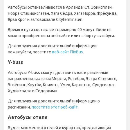
Автобусы останавливаются в Арланда, Ст. Эриксплан,
Норра Стационсгатан, Хага Сёдра, Хага Норра, Фрёсунда,
Ярва Крог и автовокзале Cityterminalen.
Время в пути составляет примерно 40 минут. Билеты
можно приобрести на веб-сайте или на борту автобуса.
Для получения дополнительной информации,
пожалуйста, посетите
веб-сайт FlixBus
.
Y-buss
Автобусы Y-buss смогут доставить вас в различные
направления, включая Мерста, Ротебро, Эстра Стенинге,
Энкёпинг, Кнутби, Книвста, Умео, Карлстад, Сундсвалл,
Худиксвалл и Сёдерхамн.
Для получения дополнительной информации о
расписании,
посетите этот веб-сайт
.
Автобусы отеля
Будет множество отелей и курортов, предлагающих