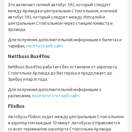
Это включает ночной автобус 592, который следует
между Арланда и центральным Стокгольмом, и ночной
автобус 593, который следует между Уппсалой и
центральным Стокгольмом через станцию Книвста и
Арланда.
Для получения дополнительной информации о билетах и
тарифах,
посетите веб-сайт
.
Nettbuss Bus4You
Nettbuss Bus4You работает без остановок от аэропорта
Стокгольма Арланда до Вестераса и продолжает до
Эребру и Карлстада.
Для получения дополнительной информации о
расписании,
посетите этот веб-сайт
.
FlixBus
Автобусы Flixbus ходят между центральным Стокгольмом
и аэропортом каждые 10 минут. Автобусы отправляются
со всех терминалов аэропорта Стокгольма Арланда.