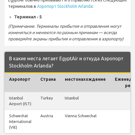
терминалов в
Аэропорт Stockholm Arlanda
:
Терминал - 5
(Примечание. Терминалы прибытия и отправления могут
изменяться и меняются по разным причинам — всегда
проверяйте экраны прибытия и отправления в аэропорту)
В какие места летает EgyptAir и откуда Аэропорт
Stockholm Arlanda?
Аэропорт
Страна
местонахождение
Еженеде
рей
Istanbul
Turkey
Istanbul
2
Airport (IST)
Schwechat
Austria
Vienna Schwechat
1
International
(VIE)