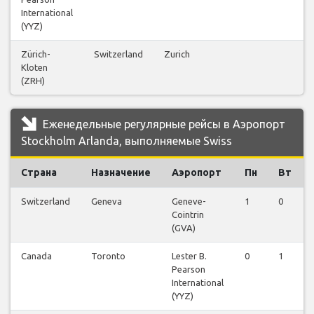
International
(YYZ)
Zürich-
Switzerland
Zurich
Kloten
(ZRH)
Еженедельные регулярные рейсы в Аэропорт
Stockholm Arlanda, выполняемые Swiss
Страна
Назначение
Аэропорт
Пн
Вт
Switzerland
Geneva
Geneve-
1
0
Cointrin
(GVA)
Canada
Toronto
Lester B.
0
1
Pearson
International
(YYZ)