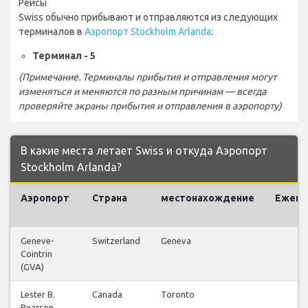
Рейсы
Swiss обычно прибывают и отправляются из следующих
терминалов в
Аэропорт Stockholm Arlanda
:
Терминал - 5
(Примечание. Терминалы прибытия и отправления могут
изменяться и меняются по разным причинам — всегда
проверяйте экраны прибытия и отправления в аэропорту)
В какие места летает Swiss и откуда Аэропорт
Stockholm Arlanda?
Аэропорт
Страна
местонахождение
Ежене
р
Geneve-
Switzerland
Geneva
Cointrin
(GVA)
Lester B.
Canada
Toronto
Pearson