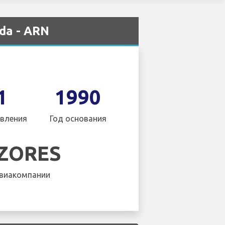
da - ARN
1
1990
вления
Год основания
AZORES
виакомпании