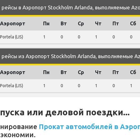
ейсы в Аэропорт Stockholm Arlanda, выполняемые Azore
Аэропорт
Пн
Вт
Ср
Чт
Пт
Сб
Portela (LIS)
1
0
0
1
0
0
ейсы из Аэропорт Stockholm Arlanda, выполняемые Azor
Аэропорт
Пн
Вт
Ср
Чт
Пт
Сб
Portela (LIS)
1
0
0
1
0
1
уска или деловой поездки...
онирование
Прокат автомобилей в Аэроп
 экономии.