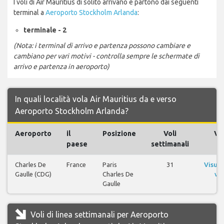
I voli di Air Mauritius di solito arrivano e partono dai seguenti
terminal a
Aeroporto Stockholm Arlanda
:
terminale - 2
(Nota: i terminal di arrivo e partenza possono cambiare e
cambiano per vari motivi - controlla sempre le schermate di
arrivo e partenza in aeroporto)
In quali località vola Air Mauritius da e verso
Aeroporto Stockholm Arlanda?
Aeroporto
il
Posizione
Voli
Vol
paese
settimanali
Charles De
France
Paris
31
Visual
Gaulle (CDG)
Charles De
vol
Gaulle
Voli di linea settimanali per Aeroporto