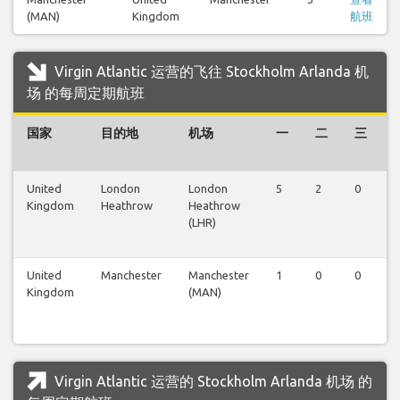
(MAN)
Kingdom
航班
Virgin Atlantic 运营的飞往 Stockholm Arlanda 机
场 的每周定期航班
国家
目的地
机场
一
二
三
United
London
London
5
2
0
0
Kingdom
Heathrow
Heathrow
(LHR)
United
Manchester
Manchester
1
0
0
0
Kingdom
(MAN)
Virgin Atlantic 运营的 Stockholm Arlanda 机场 的