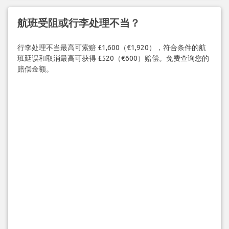
航班受阻或行李处理不当？
行李处理不当最高可索赔 £1,600（€1,920），符合条件的航
班延误和取消最高可获得 £520（€600）赔偿。免费查询您的
赔偿金额。