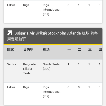
Latvia
Riga
Riga
0
1
1
0
International
(RIX)
Bulgaria Air 运营的 Stockholm Arlanda 机场 的每
周定期航班
国家
目的地
机场
一
二
三
四
Serbia
Belgrade
Nikola Tesla
1
1
1
1
Nikola
(BEG)
Tesla
Latvia
Riga
Riga
0
0
1
0
International
(RIX)