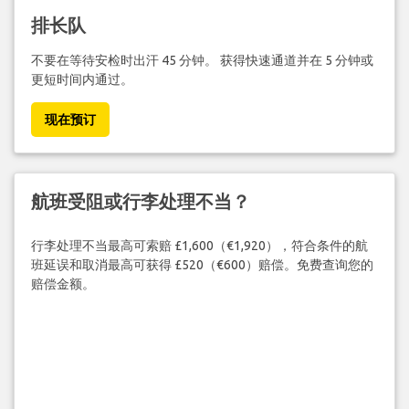
排长队
不要在等待安检时出汗 45 分钟。 获得快速通道并在 5 分钟或
更短时间内通过。
现在预订
航班受阻或行李处理不当？
行李处理不当最高可索赔 £1,600（€1,920），符合条件的航
班延误和取消最高可获得 £520（€600）赔偿。免费查询您的
赔偿金额。