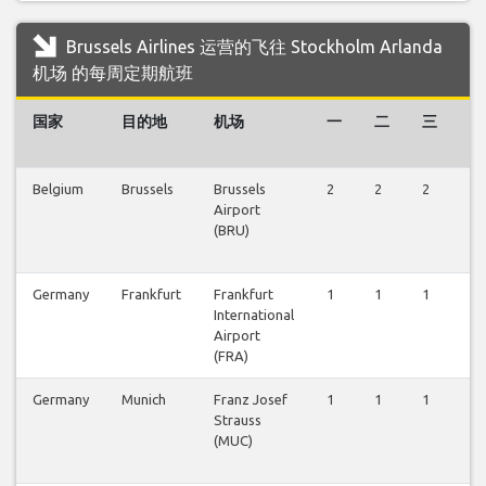
Brussels Airlines 运营的飞往 Stockholm Arlanda
机场 的每周定期航班
国家
目的地
机场
一
二
三
四
Belgium
Brussels
Brussels
2
2
2
2
Airport
(BRU)
Germany
Frankfurt
Frankfurt
1
1
1
1
International
Airport
(FRA)
Germany
Munich
Franz Josef
1
1
1
1
Strauss
(MUC)