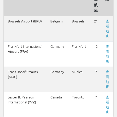
航
班
Brussels Airport (BRU)
Belgium
Brussels
21
查
看
航
班
Frankfurt International
Germany
Frankfurt
12
查
Airport (FRA)
看
航
班
Franz Josef Strauss
Germany
Munich
7
查
(MUC)
看
航
班
Lester B. Pearson
Canada
Toronto
7
查
International (YYZ)
看
航
班