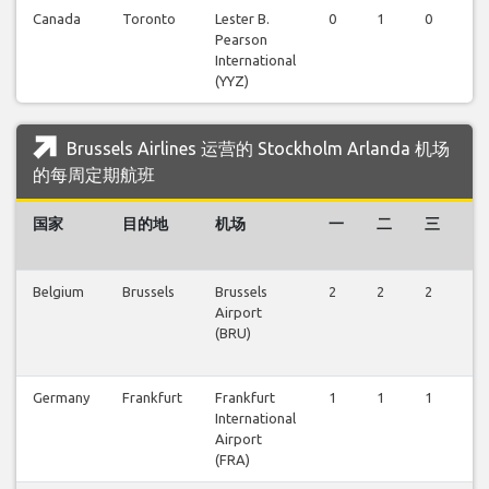
Canada
Toronto
Lester B.
0
1
0
1
Pearson
International
(YYZ)
Brussels Airlines 运营的 Stockholm Arlanda 机场
的每周定期航班
国家
目的地
机场
一
二
三
四
Belgium
Brussels
Brussels
2
2
2
2
Airport
(BRU)
Germany
Frankfurt
Frankfurt
1
1
1
1
International
Airport
(FRA)