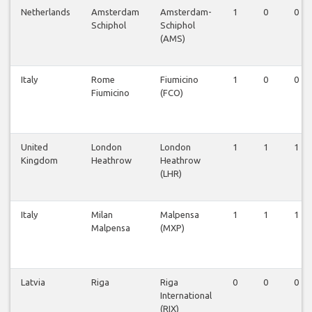
Netherlands
Amsterdam
Amsterdam-
1
0
0
Schiphol
Schiphol
(AMS)
Italy
Rome
Fiumicino
1
0
0
Fiumicino
(FCO)
United
London
London
1
1
1
Kingdom
Heathrow
Heathrow
(LHR)
Italy
Milan
Malpensa
1
1
1
Malpensa
(MXP)
Latvia
Riga
Riga
0
0
0
International
(RIX)