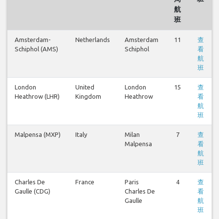
航
班
Amsterdam-
Netherlands
Amsterdam
11
查
Schiphol (AMS)
Schiphol
看
航
班
London
United
London
15
查
Heathrow (LHR)
Kingdom
Heathrow
看
航
班
Malpensa (MXP)
Italy
Milan
7
查
Malpensa
看
航
班
Charles De
France
Paris
4
查
Gaulle (CDG)
Charles De
看
Gaulle
航
班