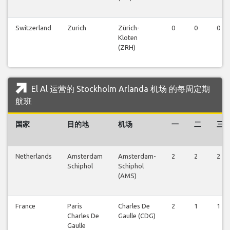
Switzerland
Zurich
Zürich-
0
0
0
Kloten
(ZRH)
El Al 运营的 Stockholm Arlanda 机场 的每周定期
航班
国家
目的地
机场
一
二
三
Netherlands
Amsterdam
Amsterdam-
2
2
2
Schiphol
Schiphol
(AMS)
France
Paris
Charles De
2
1
1
Charles De
Gaulle (CDG)
Gaulle