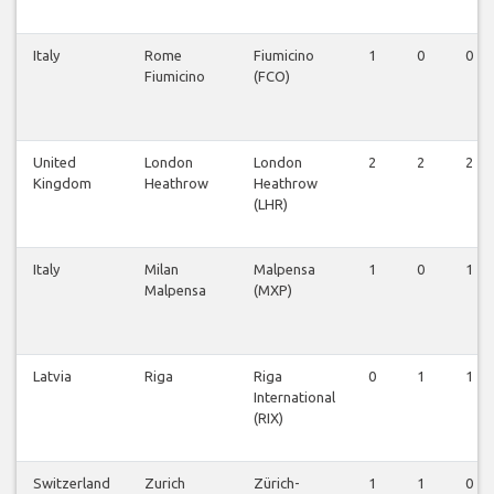
Italy
Rome
Fiumicino
1
0
0
Fiumicino
(FCO)
United
London
London
2
2
2
Kingdom
Heathrow
Heathrow
(LHR)
Italy
Milan
Malpensa
1
0
1
Malpensa
(MXP)
Latvia
Riga
Riga
0
1
1
International
(RIX)
Switzerland
Zurich
Zürich-
1
1
0