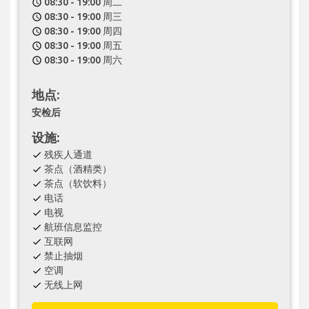
08:30 - 19:00 周二
schedule
08:30 - 19:00 周三
schedule
08:30 - 19:00 周四
schedule
08:30 - 19:00 周五
schedule
08:30 - 19:00 周六
schedule
地点:
安检后
设施:
残疾人通道
check
茶点（酒精类）
check
茶点（软饮料）
check
电话
check
电视
check
航班信息监控
check
互联网
check
禁止抽烟
check
空调
check
无线上网
check