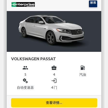
标准
VOLKSWAGEN PASSAT
group
business_center
local_gas_station
5
4
汽油
miscellaneous_services
login
自动变速器
4 门
查看详情...