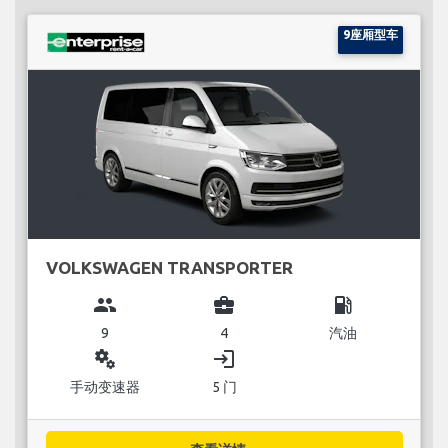
9座厢型车
VOLKSWAGEN TRANSPORTER
group
business_center
local_gas_station
9
4
汽油
miscellaneous_services
login
手动变速器
5 门