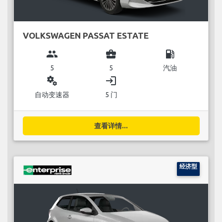
VOLKSWAGEN PASSAT ESTATE
group
business_center
local_gas_station
5
5
汽油
miscellaneous_services
login
自动变速器
5 门
查看详情...
经济型