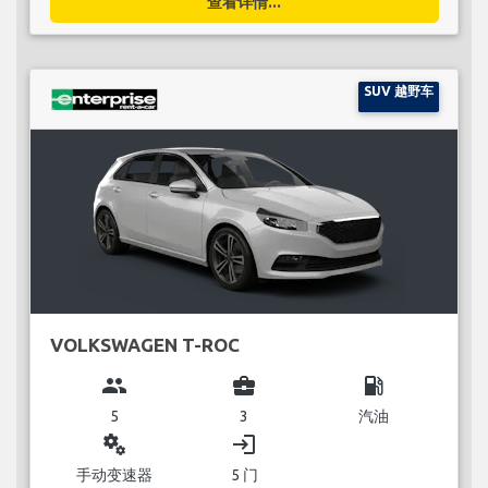
查看详情...
SUV 越野车
VOLKSWAGEN T-ROC
group
business_center
local_gas_station
5
3
汽油
miscellaneous_services
login
手动变速器
5 门