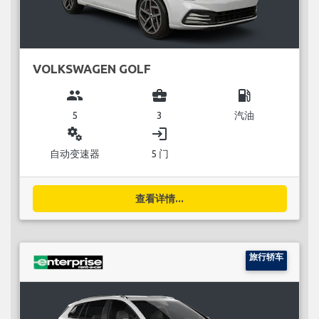
VOLKSWAGEN GOLF
group
business_center
local_gas_station
5
3
汽油
miscellaneous_services
login
自动变速器
5 门
查看详情...
旅行轿车