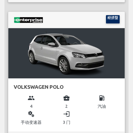
经济型
VOLKSWAGEN POLO
group
business_center
local_gas_station
4
2
汽油
miscellaneous_services
login
手动变速器
3 门