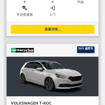
9
4
汽油
miscellaneous_services
login
手动变速器
5 门
查看详情...
SUV 越野车
VOLKSWAGEN T-ROC