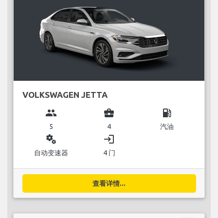
VOLKSWAGEN JETTA
group
business_center
local_gas_station
5
4
汽油
miscellaneous_services
login
自动变速器
4 门
查看详情...