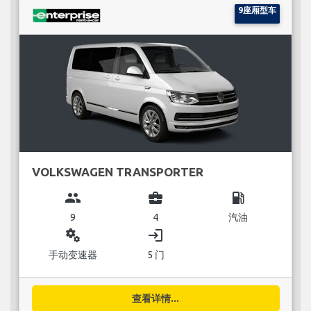
9座厢型车
VOLKSWAGEN TRANSPORTER
group
business_center
local_gas_station
9
4
汽油
miscellaneous_services
login
手动变速器
5 门
查看详情...