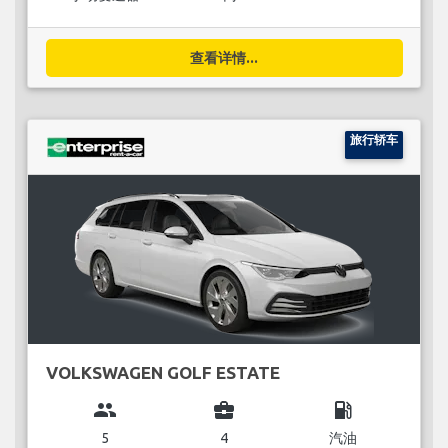
查看详情...
旅行轿车
VOLKSWAGEN GOLF ESTATE
group
business_center
local_gas_station
5
4
汽油