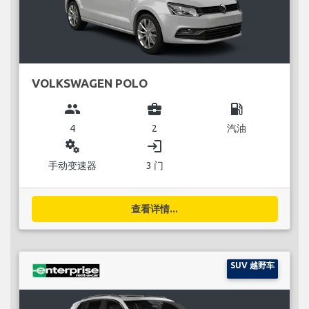
VOLKSWAGEN POLO
group
business_center
local_gas_station
4
2
汽油
miscellaneous_services
login
手动变速器
3 门
查看详情...
SUV 越野车