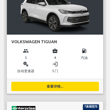
VOLKSWAGEN TIGUAN
group
business_center
local_gas_station
5
4
汽油
miscellaneous_services
login
自动变速器
5 门
查看详情...
7座厢型车