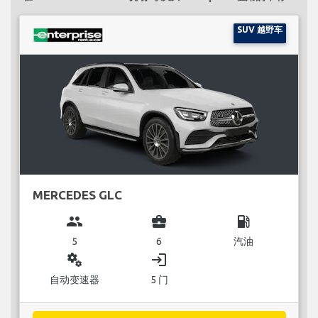
SUV 越野车
MERCEDES GLC
group
business_center
local_gas_station
5
6
汽油
miscellaneous_services
login
自动变速器
5 门