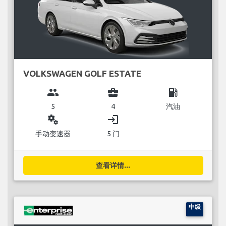
VOLKSWAGEN GOLF ESTATE
group
business_center
local_gas_station
5
4
汽油
miscellaneous_services
login
手动变速器
5 门
查看详情...
中级