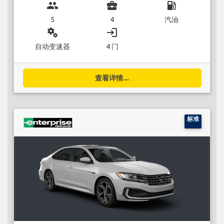
group
business_center
local_gas_station
5
4
汽油
miscellaneous_services
login
自动变速器
4 门
查看详情...
标准