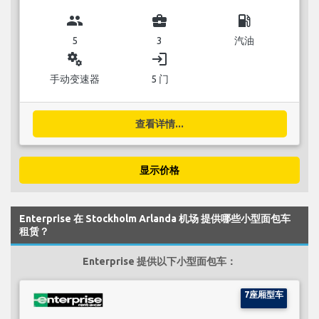
group
business_center
local_gas_station
5
3
汽油
miscellaneous_services
login
手动变速器
5 门
查看详情...
显示价格
Enterprise 在 Stockholm Arlanda 机场 提供哪些小型面包车
租赁？
Enterprise 提供以下小型面包车：
7座厢型车