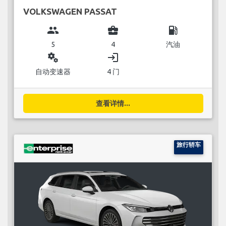
VOLKSWAGEN PASSAT
group
business_center
local_gas_station
5
4
汽油
miscellaneous_services
login
自动变速器
4 门
查看详情...
旅行轿车