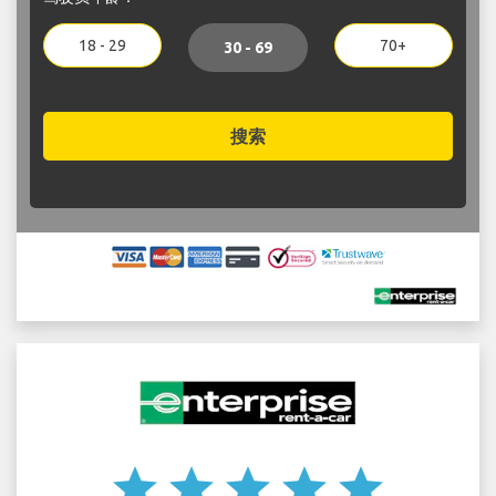
18 - 29
70+
30 - 69
搜索
star
star
star
star
star