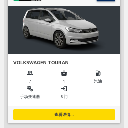
VOLKSWAGEN TOURAN
group
business_center
local_gas_station
7
1
汽油
miscellaneous_services
login
手动变速器
5 门
查看详情...