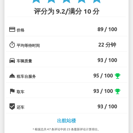
评分为 9.2/满分 10 分
credit_card
89 / 100
价格
timer
22 分钟
平均等待时间
directions_car
93 / 100
车辆质量
room_service
95 / 100
emoji_events
租车台服务
flag
93 / 100
emoji_events
取车
beenhere
93 / 100
还车
出航站楼
* 根据总共 47 条评论中的 23 条最新评论计算得出。