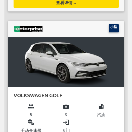
查看详情...
小型
VOLKSWAGEN GOLF
group
business_center
local_gas_station
5
3
汽油
miscellaneous_services
login
手动变速器
5 门