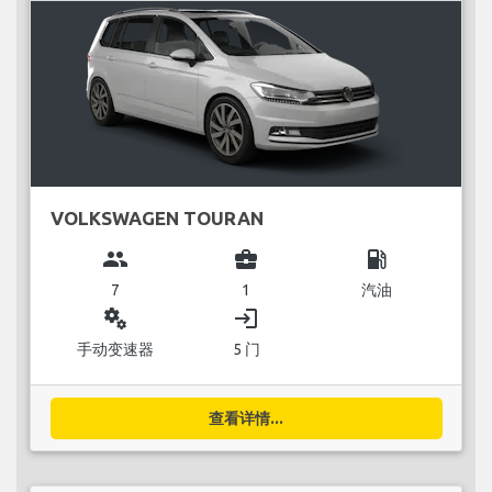
VOLKSWAGEN TOURAN
group
business_center
local_gas_station
7
1
汽油
miscellaneous_services
login
手动变速器
5 门
查看详情...