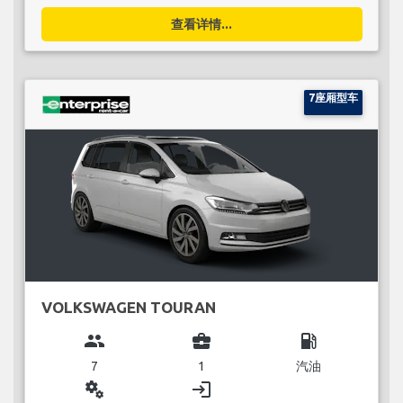
查看详情...
7座厢型车
VOLKSWAGEN TOURAN
group
business_center
local_gas_station
7
1
汽油
miscellaneous_services
login