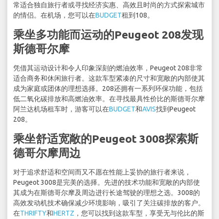
常适合独自旅行者或寻找经济实惠、高效且时尚的方式探索城市
的情侣。在机场，您可以在
BUDGET
租到108。
乘坐多功能而运动的Peugeot 208发现
斯德哥尔摩
凭借其运动设计和令人印象深刻的燃油效率，Peugeot 208非常
适合商务和休闲旅行者。这款车型紧凑的尺寸和宽敞的内部使其
成为家庭或团体的理想选择。208还拥有一系列环保功能，包括
低二氧化碳排放和高燃油效率。在寻找最具性价比的斯德哥尔摩
阿兰达机场租车时，游客可以在
BUDGET
和
AVIS
找到Peugeot
208。
乘坐舒适宽敞的Peugeot 3008探索斯
德哥尔摩周边
对于追求舒适和空间而又不愿在性能上妥协的旅行者来说，
Peugeot 3008是完美的选择。先进的技术功能和宽敞的内部使
其成为在斯德哥尔摩及周边进行长途驾驶的理想之选。3008的
高效发动机技术确保减少环境影响，吸引了关注碳排放的客户。
在
THRIFTY
和
HERTZ
，您可以找到这款车型，享受无与伦比的斯