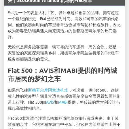
关于Stockholm Arlanda 机场的Fiat租车
Fiat是一个代表意大利工艺、设计卓越和创新的品牌。拥有超过
一个世纪的历史，Fiat已经成为时尚、高效和可靠的汽车的代名
词。他们紧凑而时尚的车型非常适合城市驾驶和长途旅行，因此
成为游客造访瑞典迷人而充满活力的首都斯德哥尔摩的热门选
择。
无论您是商务旅客需要一辆可靠的汽车进行一周的会议，还是一
家冒险的家庭探索瑞典乡村，斯德哥尔摩阿兰达机场的Fiat租车
服务都能满足您的需求。
Fiat 500：AVIS和MABI提供的时尚城
市居民的梦幻之车
如果您飞往
斯德哥尔摩阿兰达机场
，考虑租一辆Fiat 500。这款
标志性的紧凑型车辆非常适合在斯德哥尔摩狭窄而风景如画的街
道上行驶。Fiat 500由
AVIS
和
MABI
提供，将传统的意大利设计与
现代高效性相结合。
Fiat 500非常适合注重风格和舒适的单身旅行者或夫妻。由于其
紧凑的尺寸，它很容易在城市中停车，但它在内部舒适性上并不