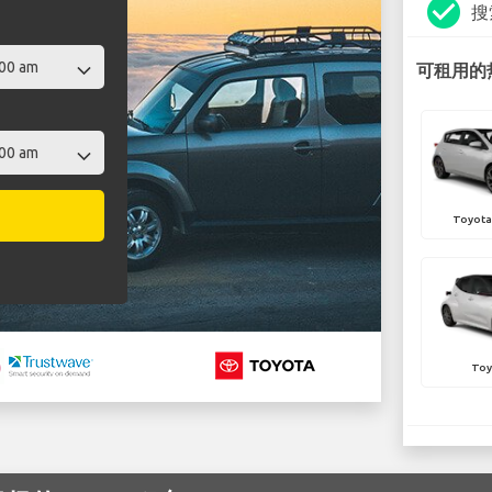
check_circle
搜
可租用的热
Toyota 
Toy