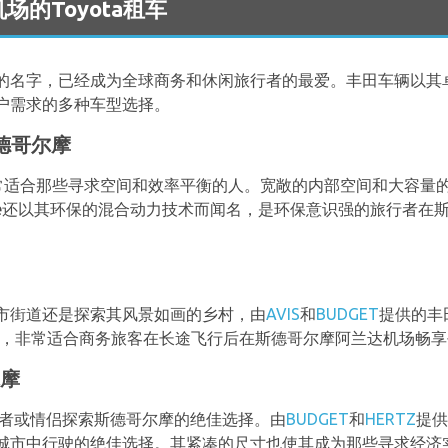
a 机场的Toyota租车
的名字，已经成为全球商务和休闲旅行者的最爱。丰田车辆以其
户需求的多种车型选择。
斯德哥尔摩
tate非常适合那些寻求空间和效率平衡的人。宽敞的内部空间和大
state还以其环保的混合动力技术而闻名，是环保意识强的旅行者
市街道还是探索其风景如画的乡村，由
AVIS
和
BUDGET
提供的丰田
而闻名，非常适合商务旅客在长途飞行后在斯德哥尔摩阿兰达机场畅
尔摩
旅行者或情侣探索斯德哥尔摩的绝佳选择。由
BUDGET
和
HERTZ
提供
城市中行驶的绝佳选择。其紧凑的尺寸也使其成为那些寻求经济