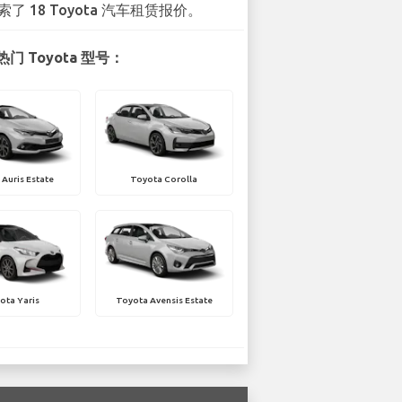
索了 18 Toyota 汽车租赁报价。
门 Toyota 型号：
Auris Estate
Toyota Corolla
ota Yaris
Toyota Avensis Estate