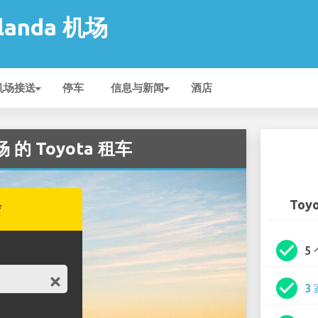
rlanda 机场
机场接送
停车
信息与新闻
酒店
机场 的 Toyota 租车
Toyo
赁
check_circle
5
check_circle
3