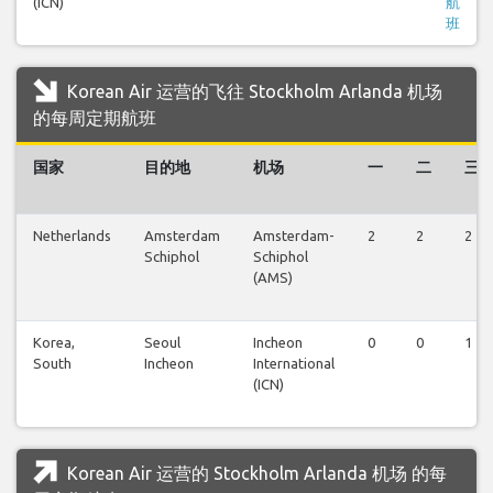
(ICN)
航
班
Korean Air 运营的飞往 Stockholm Arlanda 机场
的每周定期航班
国家
目的地
机场
一
二
三
Netherlands
Amsterdam
Amsterdam-
2
2
2
Schiphol
Schiphol
(AMS)
Korea,
Seoul
Incheon
0
0
1
South
Incheon
International
(ICN)
Korean Air 运营的 Stockholm Arlanda 机场 的每