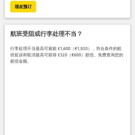
现在预订
航班受阻或行李处理不当？
行李处理不当最高可索赔 £1,600（€1,920），符合条件的航
班延误和取消最高可获得 £520（€600）赔偿。免费查询您的
赔偿金额。