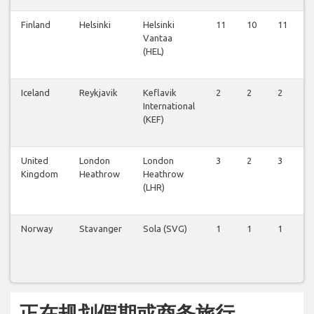
Finland
Helsinki
Helsinki
11
10
11
9
Vantaa
(HEL)
Iceland
Reykjavik
Keflavik
2
2
2
2
International
(KEF)
United
London
London
3
2
3
1
Kingdom
Heathrow
Heathrow
(LHR)
Norway
Stavanger
Sola (SVG)
1
1
1
1
正在规划假期或商务旅行...