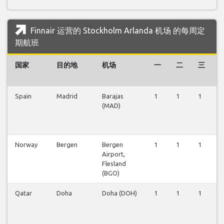
Finnair 运营的 Stockholm Arlanda 机场 的每周定
期航班
国家
目的地
机场
一
二
三
Spain
Madrid
Barajas
1
1
1
1
(MAD)
Norway
Bergen
Bergen
1
1
1
1
Airport,
Flesland
(BGO)
Qatar
Doha
Doha (DOH)
1
1
1
0