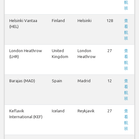
航
班
Helsinki Vantaa
Finland
Helsinki
128
查
(HEL)
看
航
班
London Heathrow
United
London
27
查
(LHR)
Kingdom
Heathrow
看
航
班
Barajas (MAD)
Spain
Madrid
12
查
看
航
班
Keflavik
Iceland
Reykjavik
27
查
International (KEF)
看
航
班