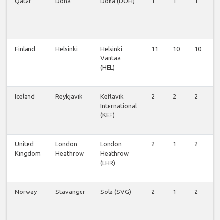
Qatar
Doha
Doha (DOH)
1
1
1
0
Finland
Helsinki
Helsinki
11
10
10
9
Vantaa
(HEL)
Iceland
Reykjavik
Keflavik
2
2
2
2
International
(KEF)
United
London
London
2
1
2
1
Kingdom
Heathrow
Heathrow
(LHR)
Norway
Stavanger
Sola (SVG)
2
1
2
1