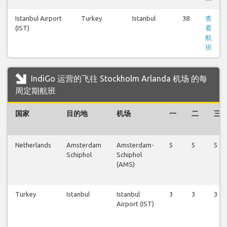
Istanbul Airport
Turkey
Istanbul
38
查
(IST)
看
航
班
IndiGo 运营的飞往 Stockholm Arlanda 机场 的每
周定期航班
国家
目的地
机场
一
二
三
Netherlands
Amsterdam
Amsterdam-
5
5
5
Schiphol
Schiphol
(AMS)
Turkey
Istanbul
Istanbul
3
3
3
Airport (IST)