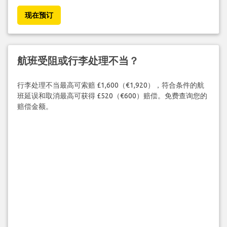
现在预订
航班受阻或行李处理不当？
行李处理不当最高可索赔 £1,600（€1,920），符合条件的航
班延误和取消最高可获得 £520（€600）赔偿。免费查询您的
赔偿金额。