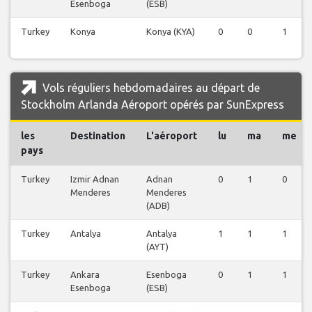
Esenboga
(ESB)
Turkey
Konya
Konya (KYA)
0
0
1
Vols réguliers hebdomadaires au départ de
Stockholm Arlanda Aéroport opérés par SunExpress
les
Destination
L'aéroport
lu
ma
me
pays
Turkey
Izmir Adnan
Adnan
0
1
0
Menderes
Menderes
(ADB)
Turkey
Antalya
Antalya
1
1
1
(AYT)
Turkey
Ankara
Esenboga
0
1
1
Esenboga
(ESB)