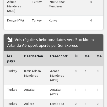
Adnan
Turkey
Izmir Adnan
4
Menderes
Menderes
(ADB)
Konya (KYA)
Turkey
Konya
4
Vols réguliers hebdomadaires vers Stockholm
Arlanda Aéroport opérés par SunExpress
les
Destination
L'aéroport
lu
ma
me
pays
Turkey
Izmir Adnan
Adnan
0
1
0
Menderes
Menderes
(ADB)
Turkey
Antalya
Antalya
1
1
1
(AYT)
Turkey
Ankara
Esenboga
0
1
0