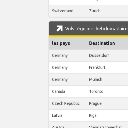
Switzerland
Zurich
Vols réguliers hebdomadaire
les pays
Destination
Germany
Dusseldorf
Germany
Frankfurt
Germany
Munich
Canada
Toronto
Czech Republic
Prague
Latvia
Riga
Austria
Vienna Schwechat