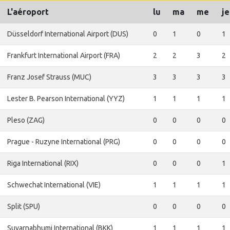
L'aéroport
lu
ma
me
je
Düsseldorf International Airport (DUS)
0
1
0
1
Frankfurt International Airport (FRA)
2
2
3
2
Franz Josef Strauss (MUC)
3
3
3
3
Lester B. Pearson International (YYZ)
1
1
1
1
Pleso (ZAG)
0
0
0
0
Prague - Ruzyne International (PRG)
0
0
0
0
Riga International (RIX)
0
0
0
1
Schwechat International (VIE)
1
1
1
1
Split (SPU)
0
0
0
0
Suvarnabhumi International (BKK)
1
1
1
1