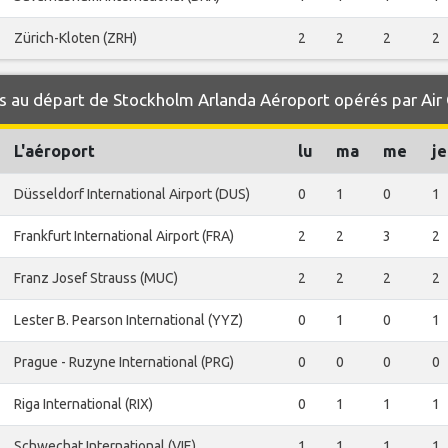
Zürich-Kloten (ZRH)
2
2
2
2
s au départ de Stockholm Arlanda Aéroport opérés par Air
L'aéroport
lu
ma
me
je
Düsseldorf International Airport (DUS)
0
1
0
1
Frankfurt International Airport (FRA)
2
2
3
2
Franz Josef Strauss (MUC)
2
2
2
2
Lester B. Pearson International (YYZ)
0
1
0
1
Prague - Ruzyne International (PRG)
0
0
0
0
Riga International (RIX)
0
1
1
1
Schwechat International (VIE)
1
1
1
1