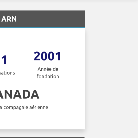
- ARN
2001
11
Année de
nations
fondation
CANADA
 la compagnie aérienne