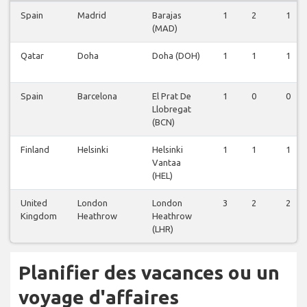
Spain
Madrid
Barajas
1
2
1
(MAD)
Qatar
Doha
Doha (DOH)
1
1
1
Spain
Barcelona
El Prat De
1
0
0
Llobregat
(BCN)
Finland
Helsinki
Helsinki
1
1
1
Vantaa
(HEL)
United
London
London
3
2
2
Kingdom
Heathrow
Heathrow
(LHR)
Planifier des vacances ou un
voyage d'affaires