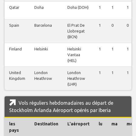
Qatar
Doha
Doha (DOH)
1
1
1
Spain
Barcelona
El Prat De
1
0
0
Llobregat
(BCN)
Finland
Helsinki
Helsinki
1
1
1
Vantaa
(HEL)
United
London
London
1
1
1
Kingdom
Heathrow
Heathrow
(LHR)
Vols réguliers hebdomadaires au départ de
Stockholm Arlanda Aéroport opérés par Iberia
les
Destination
L'aéroport
lu
ma
me
pays